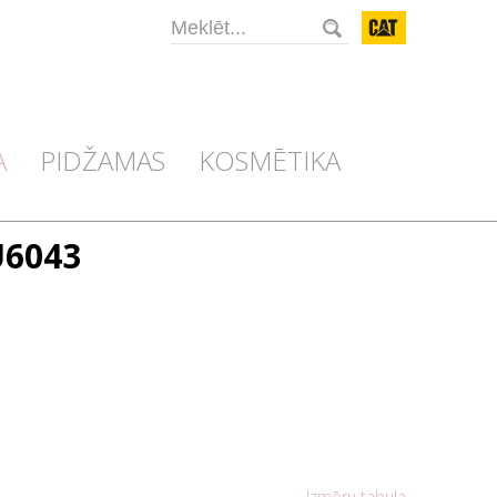
CAT
A
PIDŽAMAS
KOSMĒTIKA
FU6043
Izmēru tabula