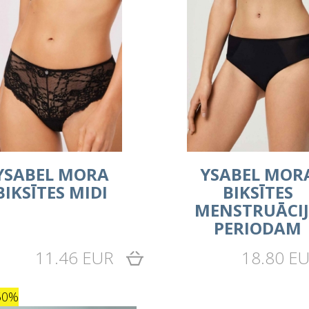
YSABEL MORA
YSABEL MOR
BIKSĪTES MIDI
BIKSĪTES
MENSTRUĀCI
PERIODAM
11.46 EUR
18.80 E
50%