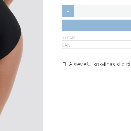
-
Zīmols
EAN
FILA sieviešu kokvilnas slip b