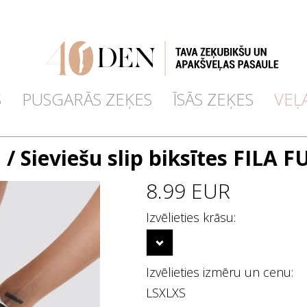
S
PUSGARĀS ZEĶES
ĪSĀS ZEĶES
VEĻ
a
/ Sieviešu slip biksītes FILA 
8.99 EUR
Izvēlieties krāsu:
Izvēlieties izmēru un cenu:
L
S
XL
XS