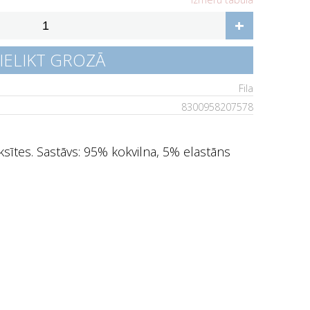
+
IELIKT GROZĀ
Fila
8300958207578
iksītes. Sastāvs: 95% kokvilna, 5% elastāns