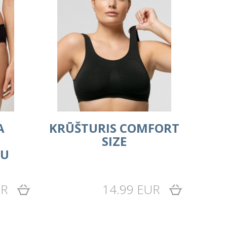
A
KRŪŠTURIS COMFORT
SIZE
JU
UR
14.99 EUR