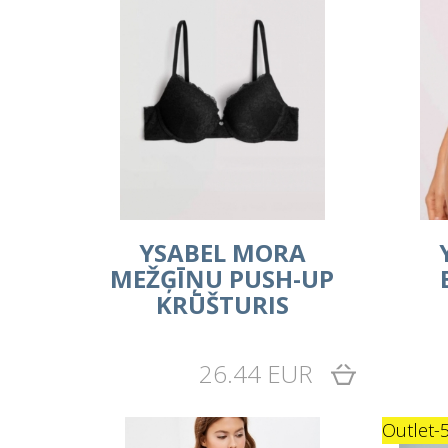
YSABEL MORA
MEŽĢĪŅU PUSH-UP
KRŪŠTURIS
26.44 EUR
Outlet
-