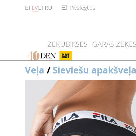
ET
LV
LT
RU
Pieslēgties
ZEĶUBIKSES
GARĀS ZEĶE
40den
CAT
Veļa
/
Sieviešu apakšveļ