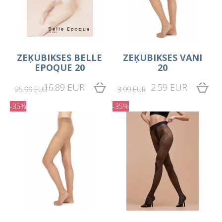
ZEĶUBIKSES BELLE
ZEĶUBIKSES VANI
EPOQUE 20
20
16.89 EUR
2.59 EUR
25.99 EUR
3.99 EUR
-35%
-35%