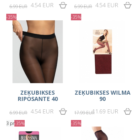
4.54 EUR
4.54 EUR
6.99 EUR
6.99 EUR
-35%
-35%
ZEĶUBIKSES
ZEĶUBIKSES WILMA
RIPOSANTE 40
90
4.54 EUR
11.69 EUR
6.99 EUR
17.99 EUR
3 pr
-35%
-35%