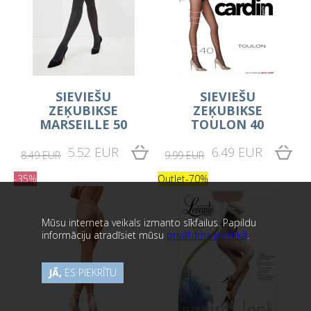
SIEVIEŠU
SIEVIEŠU
ZEĶUBIKSE
ZEĶUBIKSE
MARSEILLE 50
TOULON 40
5.52 EUR
6.49 EUR
8.49 EUR
9.99 EUR
-35%
Outlet
-70%
Mūsu interneta veikals izmanto sīkfailus. Papildu
informāciju atradīsiet mūsu
privātuma politikā
.
JĀ,
ES PIEKRĪTU