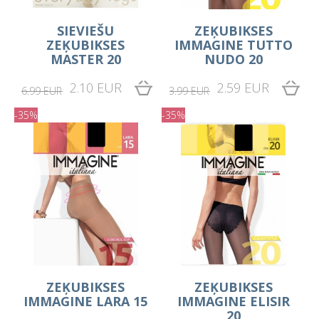
SIEVIEŠU
ZEĶUBIKSES
ZEĶUBIKSES
IMMAGINE TUTTO
MASTER 20
NUDO 20
2.10 EUR
2.59 EUR
6.99 EUR
3.99 EUR
-35%
-35%
ZEĶUBIKSES
ZEĶUBIKSES
IMMAGINE LARA 15
IMMAGINE ELISIR
20