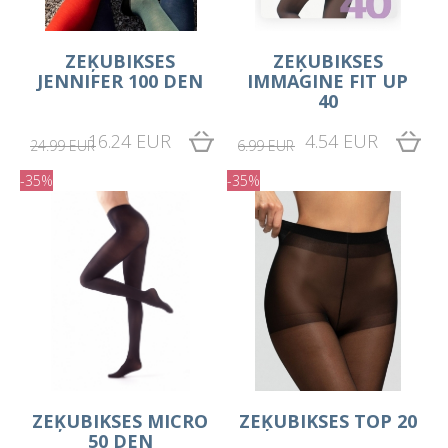
ZEĶUBIKSES
ZEĶUBIKSES
JENNIFER 100 DEN
IMMAGINE FIT UP
40
16.24 EUR
4.54 EUR
24.99 EUR
6.99 EUR
-35%
-35%
ZEĶUBIKSES MICRO
ZEĶUBIKSES TOP 20
50 DEN