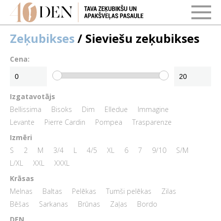
Zeķubikses
/ Sieviešu zeķubikses
Cena:
Izgatavotājs
Bellissima
Bisoks
Dim
Elledue
Immagine
Levante
Pierre Cardin
Pompea
Trasparenze
Izmēri
S
2
M
3/4
L
4/5
XL
6
7
9/10
S/M
L/XL
XXL
XXXL
Krāsas
Melnas
Baltas
Pelēkas
Tumši pelēkas
Zilas
Bēšas
Sarkanas
Brūnas
Zaļas
Bordo
DEN