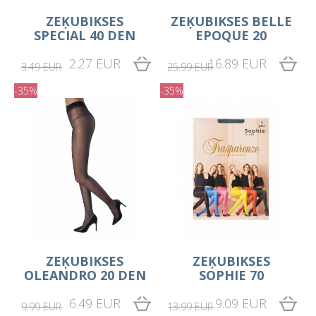
ZEĶUBIKSES
ZEĶUBIKSES BELLE
SPECIAL 40 DEN
EPOQUE 20
2.27 EUR
16.89 EUR
3.49 EUR
25.99 EUR
-35%
-35%
ZEĶUBIKSES
ZEĶUBIKSES
OLEANDRO 20 DEN
SOPHIE 70
6.49 EUR
9.09 EUR
9.99 EUR
13.99 EUR