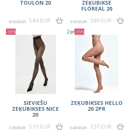
TOULON 20
ZEĶUBIKSE
FLOREAL 20
5.84 EUR
3.89 EUR
8.99 EUR
5.99 EUR
-35%
2 pr
-35%
SIEVIEŠU
ZEĶUBIKSES HELLO
ZEĶUBIKSES NICE
20 2PR
20
5.19 EUR
3.57 EUR
7.99 EUR
5.49 EUR