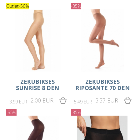
Outlet
-50%
-35%
ZEĶUBIKSES
ZEĶUBIKSES
SUNRISE 8 DEN
RIPOSANTE 70 DEN
2.00 EUR
3.57 EUR
3.99 EUR
5.49 EUR
-35%
-35%