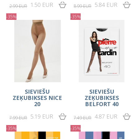
1.50 EUR
5.84 EUR
2.99 EUR
8.99 EUR
-35%
-35%
SIEVIEŠU
SIEVIEŠU
ZEĶUBIKSES NICE
ZEĶUBIKSES
20
BELFORT 40
5.19 EUR
4.87 EUR
7.99 EUR
7.49 EUR
-35%
-35%