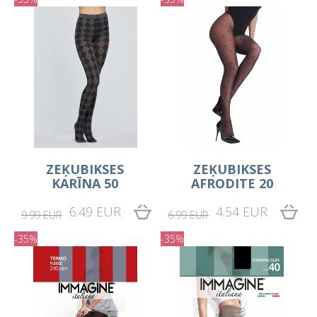
ZEĶUBIKSES
ZEĶUBIKSES
KARĪNA 50
AFRODITE 20
6.49 EUR
4.54 EUR
9.99 EUR
6.99 EUR
-35%
-35%