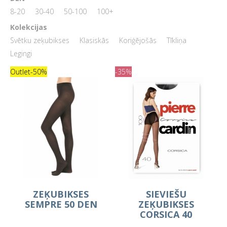
8-20
30-40
50-100
100+
Kolekcijas
Svētku zeķubikses
Klasiskās
Koriģējošās
Tīkliņa
Legingi
Outlet
-50%
-35%
ZEĶUBIKSES
SIEVIEŠU
SEMPRE 50 DEN
ZEĶUBIKSES
CORSICA 40