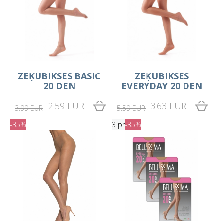
ZEĶUBIKSES BASIC
ZEĶUBIKSES
20 DEN
EVERYDAY 20 DEN
2.59 EUR
3.63 EUR
3.99 EUR
5.59 EUR
-35%
3 pr
-35%