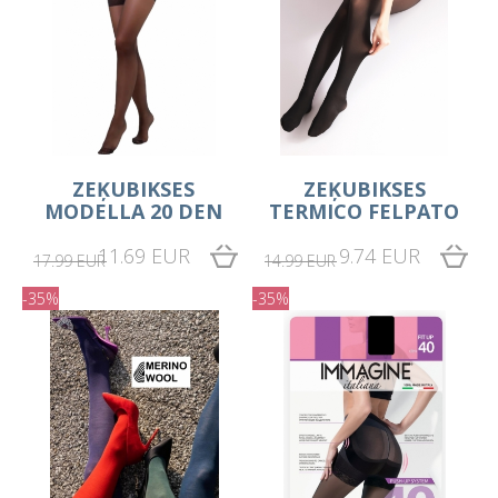
ZEĶUBIKSES
ZEĶUBIKSES
MODELLA 20 DEN
TERMICO FELPATO
11.69 EUR
9.74 EUR
17.99 EUR
14.99 EUR
-35%
-35%