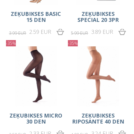
ZEĶUBIKSES BASIC
ZEĶUBIKSES
15 DEN
SPECIAL 20 3PR
2.59 EUR
3.89 EUR
3.99 EUR
5.99 EUR
-35%
-35%
ZEĶUBIKSES MICRO
ZEĶUBIKSES
30 DEN
RIPOSANTE 40 DEN
2.33 EUR
3.24 EUR