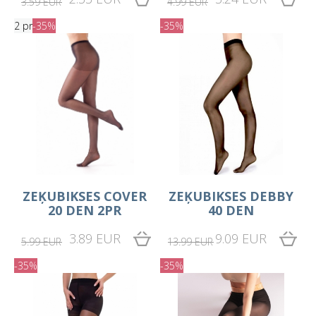
3.59 EUR
4.99 EUR
2 pr
-35%
-35%
ZEĶUBIKSES COVER
ZEĶUBIKSES DEBBY
20 DEN 2PR
40 DEN
3.89 EUR
9.09 EUR
5.99 EUR
13.99 EUR
-35%
-35%