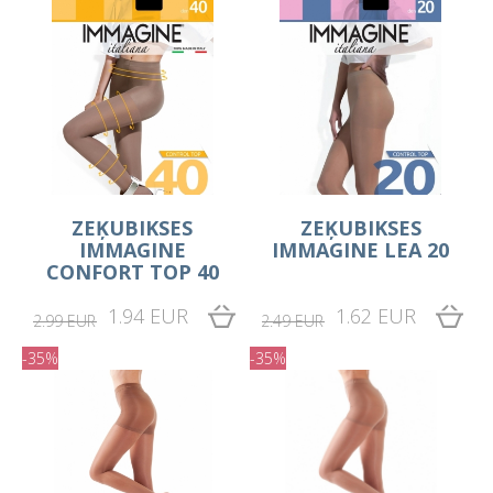
ZEĶUBIKSES
ZEĶUBIKSES
IMMAGINE
IMMAGINE LEA 20
CONFORT TOP 40
1.94 EUR
1.62 EUR
2.99 EUR
2.49 EUR
-35%
-35%