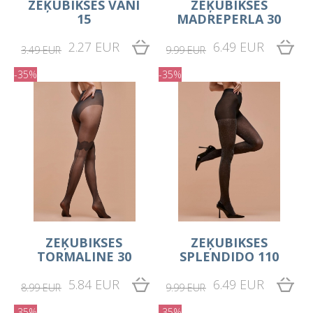
ZEĶUBIKSES VANI
ZEĶUBIKSES
15
MADREPERLA 30
2.27 EUR
6.49 EUR
3.49 EUR
9.99 EUR
-35%
-35%
ZEĶUBIKSES
ZEĶUBIKSES
TORMALINE 30
SPLENDIDO 110
5.84 EUR
6.49 EUR
8.99 EUR
9.99 EUR
-35%
-35%