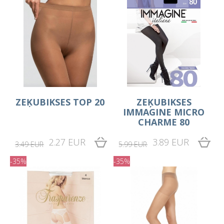
ZEĶUBIKSES TOP 20
ZEĶUBIKSES
IMMAGINE MICRO
CHARME 80
2.27 EUR
3.89 EUR
3.49 EUR
5.99 EUR
-35%
-35%