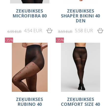
ZEĶUBIKSES
ZEĶUBIKSES
MICROFIBRA 80
SHAPER BIKINI 40
DEN
4.54 EUR
5.58 EUR
6.99 EUR
8.59 EUR
-35%
-35%
ZEĶUBIKSES
ZEĶUBIKSES
RUBINO 40
COMFORT SIZE 40