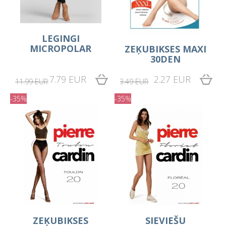
LEGINGI
MICROPOLAR
ZEĶUBIKSES MAXI
30DEN
7.79 EUR
2.27 EUR
11.99 EUR
3.49 EUR
-35%
-35%
ZEĶUBIKSES
SIEVIEŠU