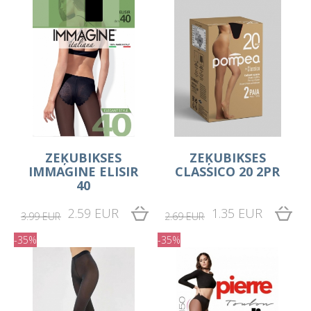
ZEĶUBIKSES
ZEĶUBIKSES
IMMAGINE ELISIR
CLASSICO 20 2PR
40
2.59 EUR
1.35 EUR
3.99 EUR
2.69 EUR
-35%
-35%