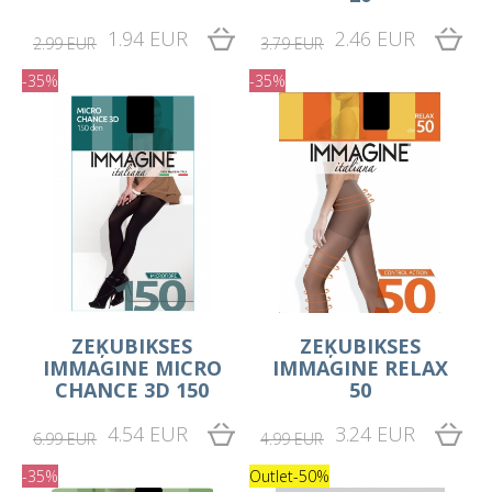
1.94 EUR
2.46 EUR
2.99 EUR
3.79 EUR
-35%
-35%
ZEĶUBIKSES
ZEĶUBIKSES
IMMAGINE MICRO
IMMAGINE RELAX
CHANCE 3D 150
50
4.54 EUR
3.24 EUR
6.99 EUR
4.99 EUR
-35%
Outlet
-50%