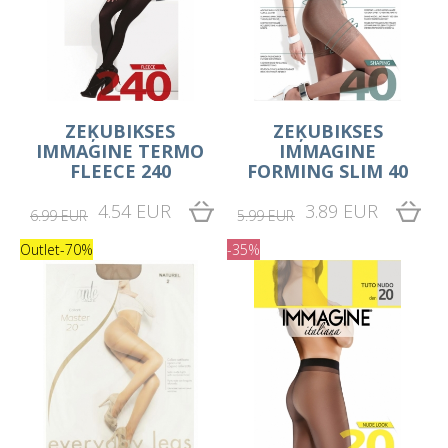
ZEĶUBIKSES
ZEĶUBIKSES
IMMAGINE TERMO
IMMAGINE
FLEECE 240
FORMING SLIM 40
4.54 EUR
3.89 EUR
6.99 EUR
5.99 EUR
Outlet
-70%
-35%