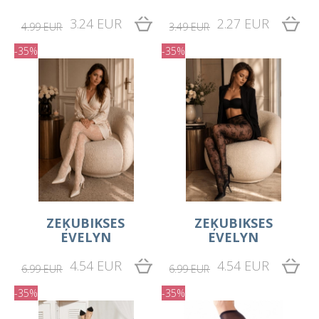
3.24 EUR
2.27 EUR
4.99 EUR
3.49 EUR
-35%
-35%
ZEĶUBIKSES
ZEĶUBIKSES
EVELYN
EVELYN
4.54 EUR
4.54 EUR
6.99 EUR
6.99 EUR
-35%
-35%