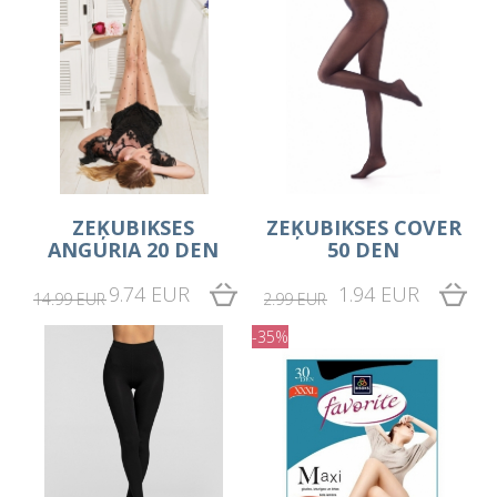
ZEĶUBIKSES
ZEĶUBIKSES COVER
ANGURIA 20 DEN
50 DEN
9.74 EUR
1.94 EUR
14.99 EUR
2.99 EUR
-35%