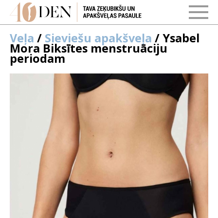
Veļa
/
Sieviešu apakšveļa
/ Ysabel
Mora Biksītes menstruāciju
periodam