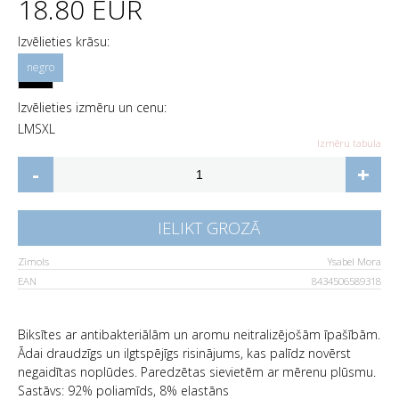
18.80 EUR
Izvēlieties krāsu:
Izvēlieties izmēru un cenu:
L
M
S
XL
Izmēru tabula
-
+
IELIKT GROZĀ
Zīmols
Ysabel Mora
EAN
8434506589318
Biksītes ar antibakteriālām un aromu neitralizējošām īpašībām.
Ādai draudzīgs un ilgtspējīgs risinājums, kas palīdz novērst
negaidītas noplūdes. Paredzētas sievietēm ar mērenu plūsmu.
Sastāvs: 92% poliamīds, 8% elastāns