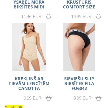
YSABEL MORA
KRŪŠTURIS
BIKSĪTES MIDI
COMFORT SIZE
11.46 EUR
14.99 EUR
KREKLIŅŠ AR
SIEVIEŠU SLIP
TIEVĀM LENCĪTĒM
BIKSĪTES FILA
CANOTTA
FU6043
9.99 EUR
8.99 EUR
Outlet
-50%