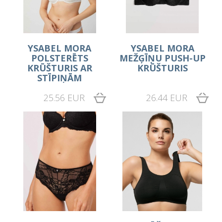
YSABEL MORA
YSABEL MORA
POLSTERĒTS
MEŽĢĪŅU PUSH-UP
KRŪŠTURIS AR
KRŪŠTURIS
STĪPIŅĀM
25.56 EUR
26.44 EUR