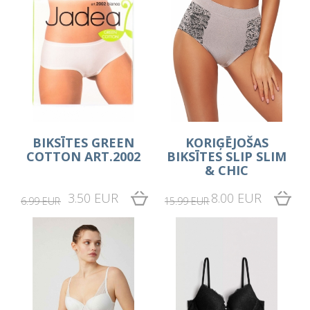
BIKSĪTES GREEN
KORIĢĒJOŠAS
COTTON ART.2002
BIKSĪTES SLIP SLIM
& CHIC
3.50 EUR
8.00 EUR
6.99 EUR
15.99 EUR