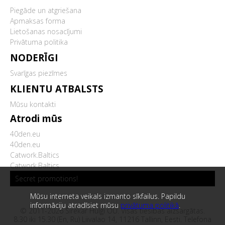
Piegāde un atgriešana
Apmaksas forma
Lietošanas nosacījumi
Privātuma politika
NODERĪGI
Svarīgas piezīmes
KLIENTU ATBALSTS
Mūsu kontakti
Atrodi mūs
40den.eu
40den.eu
Catwork.Baltics
Catwork.Baltics
Secret promotions!
Mūsu interneta veikals izmanto sīkfailus. Papildu
informāciju atradīsiet mūsu
privātuma politikā
.
© 2011-2026 Sirekar Hulgi OÜ. Visas tiesības aizsargātas.
8.30 iki 15.30 (En, Ru) Liivalao 14, 11216 Tallinn, Eesti. Telefona