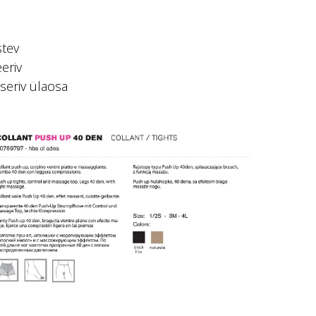
stev
eriv
eriv ülaosa