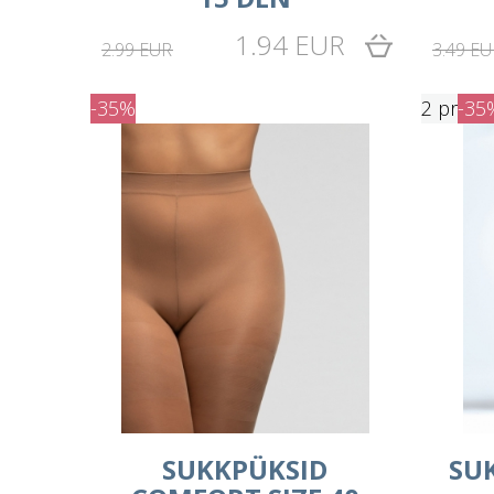
1.94 EUR
2.99 EUR
3.49 EU
-35%
2 pr
-35
SUKKPÜKSID
SU