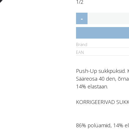
1/2
-
Bränd
EAN
Push-Up sukkpüksid. Ko
Sääreosa 40 den, õrna 
14% elastaan.
KORRIGEERIVAD SUKK
86% polüamiid, 14% e