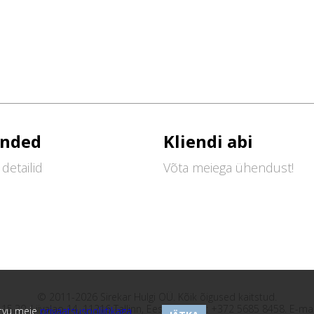
nded
Kliendi abi
detailid
Võta meiega ühendust!
© 2011-2026 Sirekar Hulgi OÜ. Kõik õigused kaitstud.
-15.30. Liivalao 14, 11216 Tallinn, Eesti. Telefon:
+372 5685 8458
. E-mai
utvu meie
privaatsuspoliitikaga
.