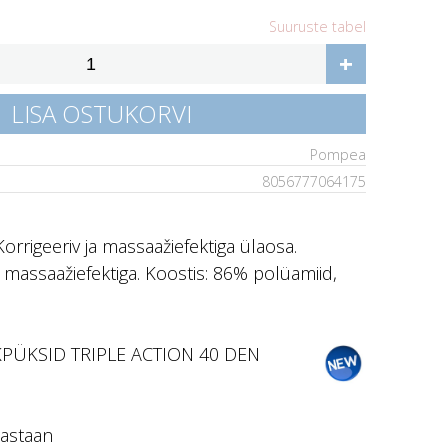
Suuruste tabel
+
LISA OSTUKORVI
Pompea
8056777064175
rrigeeriv ja massaažiefektiga ülaosa.
massaažiefektiga. Koostis: 86% polüamiid,
PÜKSID TRIPLE ACTION 40 DEN
lastaan