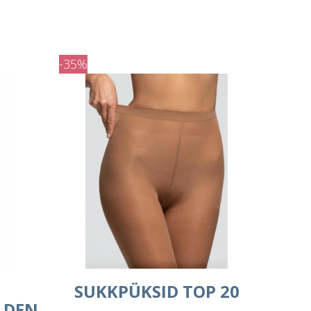
-35%
D
SUKKPÜKSID TOP 20
 DEN