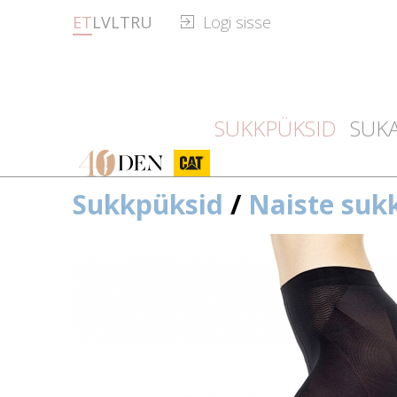
ET
LV
LT
RU
Logi sisse
SUKKPÜKSID
SUK
40den
CAT
Sukkpüksid
/
Naiste suk