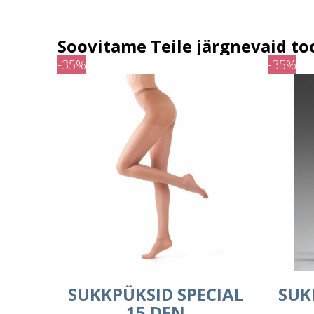
Soovitame Teile järgnevaid to
-35%
-35%
SUKKPÜKSID SPECIAL
SUK
15 DEN