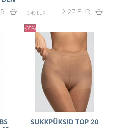
UR
2.27 EUR
3.49 EUR
-35%
BS
SUKKPÜKSID TOP 20