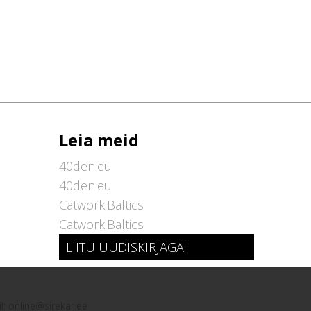
Leia meid
40den.eu
40den.eu
Catwork.Baltics
Catwork.Baltics
LIITU UUDISKIRJAGA!
l:
online@sirekar.ee