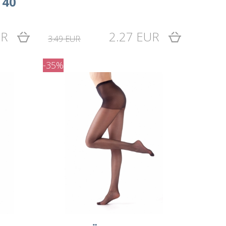
 40
UR
2.27 EUR
3.49 EUR
-35%