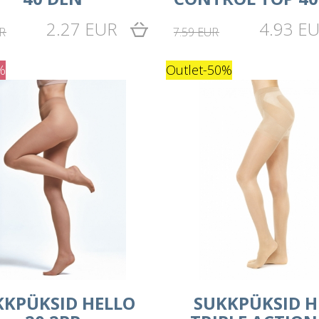
2.27 EUR
4.93 E
R
7.59 EUR
%
Outlet
-50%
KKPÜKSID HELLO
SUKKPÜKSID H