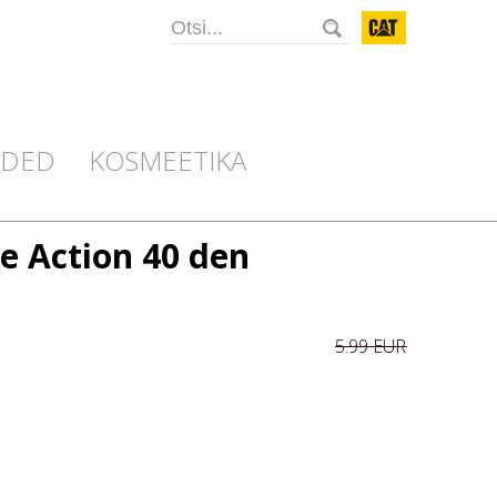
CAT
IDED
KOSMEETIKA
e Action 40 den
5.99 EUR