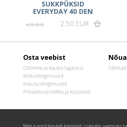
SUKKPÜKSID
EVERYDAY 40 DEN
2.50 EUR
4.99 EUR
Osta veebist
Nõua
Ostmine ja kauba tagastus
Tähtsad 
Maksetingimused
Kasutustingimused
Privaatsuspoliitika ja küpsised
Kliendiinfo E-R 8.30
Meie e-pood kasutab küpsiseid. Lisateabe saamiseks t