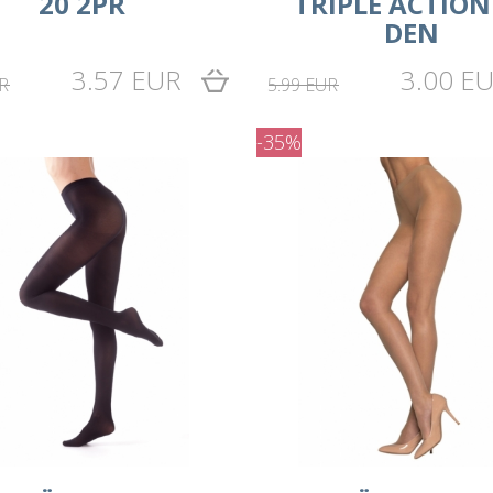
20 2PR
TRIPLE ACTION
DEN
3.57 EUR
3.00 E
R
5.99 EUR
-35%