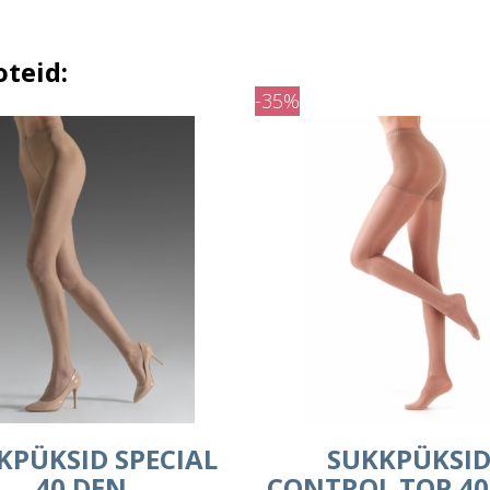
oteid:
-35%
KPÜKSID SPECIAL
SUKKPÜKSI
40 DEN
CONTROL TOP 40