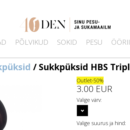
AD
PÕLVIKUD
SOKID
PESU
ÖÖRI
kpüksid
/ Sukkpüksid HBS Tripl
Outlet
-50%
3.00 EUR
Valige värv:
Valige suurus ja hind: