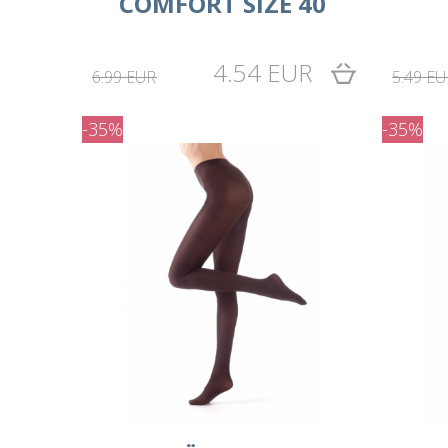
COMFORT SIZE 40
4.54 EUR
6.99 EUR
5.49 EU
-35%
-35%