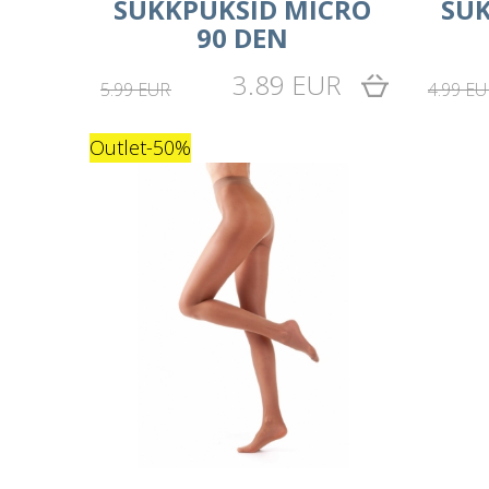
SUKKPÜKSID MICRO
SU
90 DEN
3.89 EUR
5.99 EUR
4.99 EU
Outlet
-50%