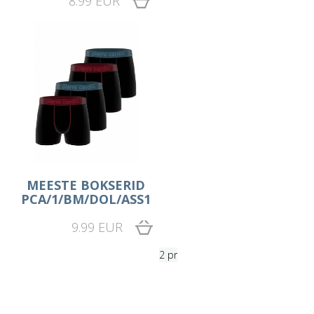
8.99 EUR
MEESTE BOKSERID
PCA/1/BM/DOL/ASS1
9.99 EUR
2 pr