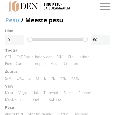
Pesu
/ Meeste pesu
Hind:
Tootja
CAT
CAT SocksUnderwear
DIM
Fila
Issimo
Pierre Cardin
Pompea
Vincent Creation
Suurus
S/M
L/XL
S
M
L
XL
XXL
XXXL
Värv
Must
Valge
Hall
Tumehall
Sinine
Punane
Must/Sinine
Roheline
Kollane
Pesu
Aluspüksid
Stringid/tangad
Särgid
Bokserid