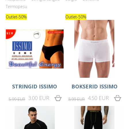
Termopesu
Outlet
-50%
Outlet
-50%
STRINGID ISSIMO
BOKSERID ISSIMO
3.00 EUR
4.50 EUR
5.99 EUR
8.99 EUR