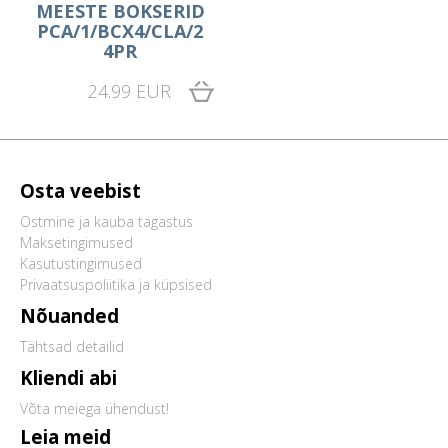
MEESTE BOKSERID
PCA/1/BCX4/CLA/2
4PR
24.99 EUR
Osta veebist
Ostmine ja kauba tagastus
Maksetingimused
Kasutustingimused
Privaatsuspoliitika ja küpsised
Nõuanded
Tähtsad detailid
Kliendi abi
Võta meiega ühendust!
Leia meid