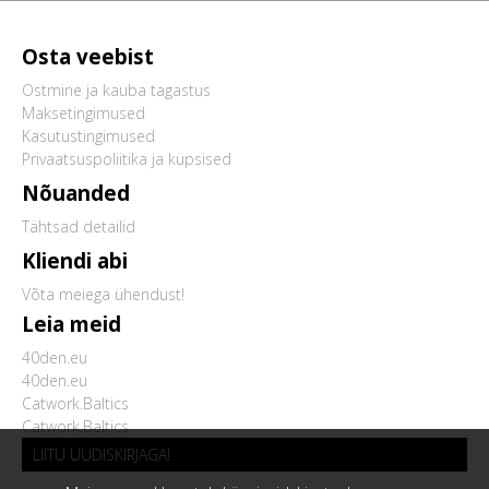
Osta veebist
Ostmine ja kauba tagastus
Maksetingimused
Kasutustingimused
Privaatsuspoliitika ja küpsised
Nõuanded
Tähtsad detailid
Kliendi abi
Võta meiega ühendust!
Leia meid
40den.eu
40den.eu
Catwork.Baltics
Catwork.Baltics
LIITU UUDISKIRJAGA!