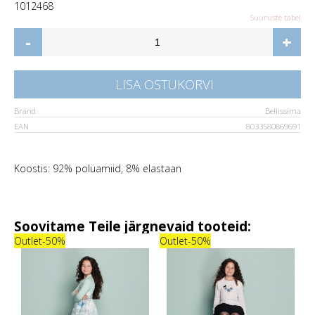
10
12
4
6
8
Suuruste tabel
-
+
LISA OSTUKORVI
Bränd
Bellissima
EAN
8033580869691
Koostis: 92% polüamiid, 8% elastaan
Soovitame Teile järgnevaid tooteid:
Outlet
-50%
Outlet
-50%