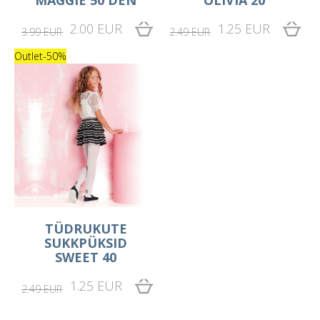
2.00 EUR
1.25 EUR
3.99 EUR
2.49 EUR
Outlet
-50%
TÜDRUKUTE
SUKKPÜKSID
SWEET 40
1.25 EUR
2.49 EUR