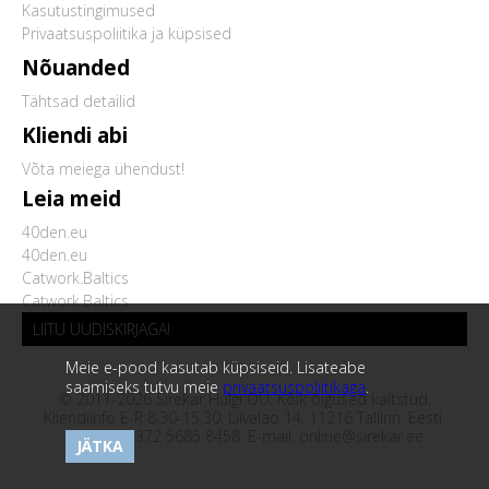
Kasutustingimused
Privaatsuspoliitika ja küpsised
Nõuanded
Tähtsad detailid
Kliendi abi
Võta meiega ühendust!
Leia meid
40den.eu
40den.eu
Catwork.Baltics
Catwork.Baltics
LIITU UUDISKIRJAGA!
Meie e-pood kasutab küpsiseid. Lisateabe
saamiseks tutvu meie
privaatsuspoliitikaga
.
© 2011-2026 Sirekar Hulgi OÜ. Kõik õigused kaitstud.
Kliendiinfo E-R 8.30-15.30. Liivalao 14, 11216 Tallinn, Eesti.
Telefon:
+372 5685 8458
. E-mail:
online@sirekar.ee
JÄTKA