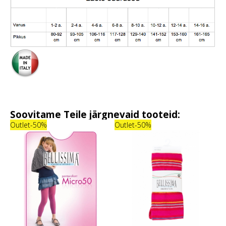
Soovitame Teile järgnevaid tooteid:
Outlet
-50%
Outlet
-50%