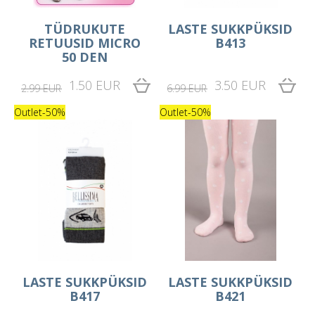
TÜDRUKUTE
LASTE SUKKPÜKSID
RETUUSID MICRO
B413
50 DEN
1.50 EUR
3.50 EUR
2.99 EUR
6.99 EUR
Outlet
-50%
Outlet
-50%
LASTE SUKKPÜKSID
LASTE SUKKPÜKSID
B417
B421