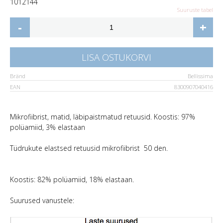
10
12
14
4
Suuruste tabel
-
+
LISA OSTUKORVI
Bränd
Bellissima
EAN
8300907040416
Mikrofiibrist, matid, läbipaistmatud retuusid. Koostis: 97%
polüamiid, 3% elastaan
Tüdrukute elastsed retuusid mikrofiibrist 50 den.
Koostis: 82% polüamiid, 18% elastaan.
Suurused vanustele: