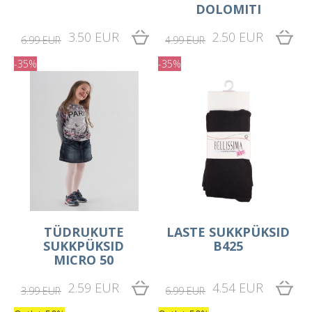
DOLOMITI
3.50 EUR
2.50 EUR
6.99 EUR
4.99 EUR
-35%
-35%
TÜDRUKUTE
LASTE SUKKPÜKSID
SUKKPÜKSID
B425
MICRO 50
2.59 EUR
4.54 EUR
3.99 EUR
6.99 EUR