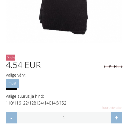
-35%
4.54 EUR
6.99 EUR
Valige värv:
Valige suurus ja hind:
110/116
122/128
134/140
146/152
Suuruste tabel
-
+