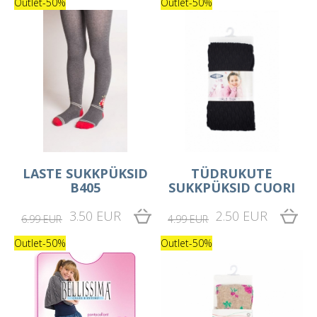
Outlet
-50%
Outlet
-50%
LASTE SUKKPÜKSID
TÜDRUKUTE
B405
SUKKPÜKSID CUORI
3.50 EUR
2.50 EUR
6.99 EUR
4.99 EUR
Outlet
-50%
Outlet
-50%