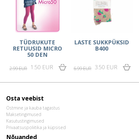
TÜDRUKUTE
LASTE SUKKPÜKSID
RETUUSID MICRO
B400
50 DEN
1.50 EUR
3.50 EUR
2.99 EUR
6.99 EUR
Osta veebist
Ostmine ja kauba tagastus
Maksetingimused
Kasutustingimused
Privaatsuspoliitika ja küpsised
Nõuanded