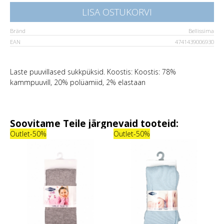
LISA OSTUKORVI
Bränd
Bellissima
EAN
4741439006930
Laste puuvillased sukkpüksid. Koostis: Koostis: 78%
kammpuuvill, 20% polüamiid, 2% elastaan
Soovitame Teile järgnevaid tooteid:
Outlet
-50%
Outlet
-50%