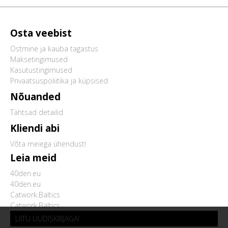
Osta veebist
Ostmine ja kauba tagastus
Maksetingimused
Kasutustingimused
Privaatsuspoliitika ja küpsised
Nõuanded
Tähtsad detailid
Kliendi abi
Võta meiega ühendust!
Leia meid
40den.eu
40den.eu
Catwork.Baltics
Catwork.Baltics
LIITU UUDISKIRJAGA!