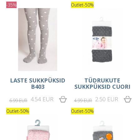
-35%
Outlet
-50%
LASTE SUKKPÜKSID
TÜDRUKUTE
B403
SUKKPÜKSID CUORI
4.54 EUR
2.50 EUR
6.99 EUR
4.99 EUR
Outlet
-50%
Outlet
-50%