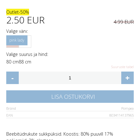
Outlet
-50%
2.50 EUR
4.99 EUR
Valige värv:
Valige suurus ja hind:
80 cm
88 cm
Suuruste tabel
-
+
LISA OSTUKORVI
Bränd
Pompea
EAN
8034114137965
Beebitüdrukute sukkpüksid. Koostis: 80% puuvill 17%