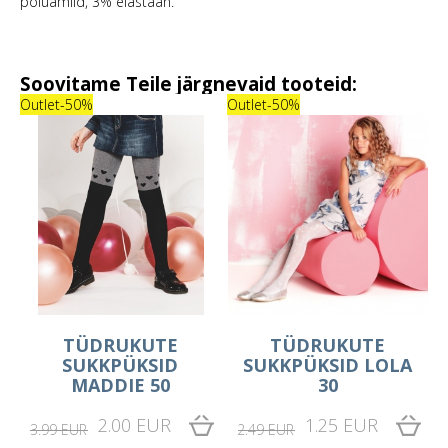
polüamiid, 3% elastaan.
Soovitame Teile järgnevaid tooteid:
Outlet
-50%
Outlet
-50%
TÜDRUKUTE
TÜDRUKUTE
SUKKPÜKSID
SUKKPÜKSID LOLA
MADDIE 50
30
2.00 EUR
1.25 EUR
3.99 EUR
2.49 EUR