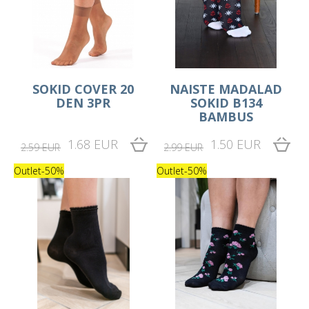
SOKID COVER 20
NAISTE MADALAD
DEN 3PR
SOKID B134
BAMBUS
1.68 EUR
1.50 EUR
2.59 EUR
2.99 EUR
Outlet
-50%
Outlet
-50%