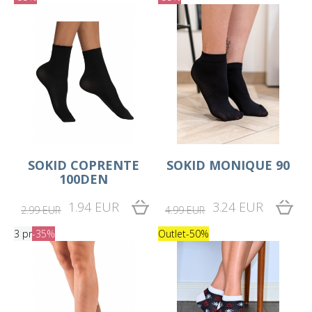
SOKID COPRENTE
SOKID MONIQUE 90
100DEN
1.94 EUR
3.24 EUR
2.99 EUR
4.99 EUR
3 pr
-35%
Outlet
-50%