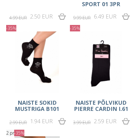
SPORT 01 3PR
2.50 EUR
6.49 EUR
4.99 EUR
9.99 EUR
-35%
-35%
NAISTE SOKID
NAISTE PÕLVIKUD
MUSTRIGA B101
PIERRE CARDIN I.61
1.94 EUR
2.59 EUR
2.99 EUR
3.99 EUR
2 pr
-35%