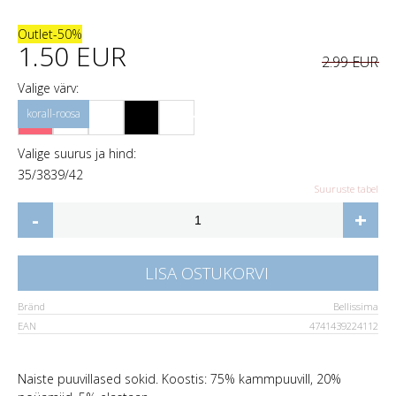
Outlet
-50%
1.50 EUR
2.99 EUR
Valige värv:
Valige suurus ja hind:
35/38
39/42
Suuruste tabel
-
+
LISA OSTUKORVI
Bränd
Bellissima
EAN
4741439224112
Naiste puuvillased sokid. Koostis: 75% kammpuuvill, 20%