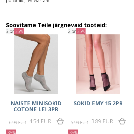
poüamiid, 5% elastaan
Soovitame Teile järgnevaid tooteid:
3 pr
-35%
2 pr
-35%
NAISTE MINISOKID
SOKID EMY 15 2PR
COTONE LEI 3PR
4.54 EUR
3.89 EUR
6.99 EUR
5.99 EUR
-35%
-35%