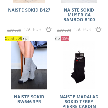
NAISTE SOKID B127
NAISTE SOKID
MUSTRIGA
BAMBOO B100
1.50 EUR
1.50 EUR
2.99 EUR
2.99 EUR
Outlet
-50%
3 pr
3 pr
-35%
NAISTE SOKID
NAISTE MADALAD
BW646 3PR
SOKID TERRY
PIERRE CARDIN