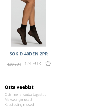
SOKID 40DEN 2PR
3.24 EUR
4.99 EUR
Osta veebist
Ostmine ja kauba tagastus
Maksetingimused
Kasutustingimused