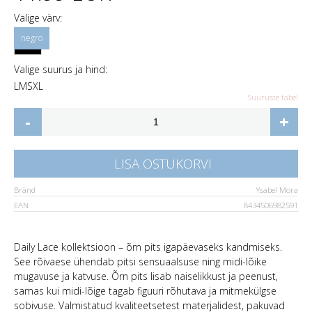
Valige värv:
Valige suurus ja hind:
L
M
S
XL
Suuruste tabel
-
+
LISA OSTUKORVI
Bränd
Ysabel Mora
EAN
8434506982591
Daily Lace kollektsioon – õrn pits igapäevaseks kandmiseks.
See rõivaese ühendab pitsi sensuaalsuse ning midi-lõike
mugavuse ja katvuse. Õrn pits lisab naiselikkust ja peenust,
samas kui midi-lõige tagab figuuri rõhutava ja mitmekülgse
sobivuse. Valmistatud kvaliteetsetest materjalidest, pakuvad