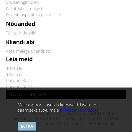
Maksetingimused
Kasutustingimused
Privaatsuspoliitika ja küpsised
Nõuanded
Tähtsad detailid
Kliendi abi
Võta meiega ühendust!
Leia meid
40den.eu
40den.eu
Catwork.Baltics
Catwork.Baltics
LIITU UUDISKIRJAGA!
Meie e-pood kasutab küpsiseid. Lisateabe
saamiseks tutvu meie
privaatsuspoliitikaga
.
© 2011-2026 Sirekar Hulgi OÜ. Kõik õigused kaitstud.
Kliendiinfo E-R 8.30-15.30. Liivalao 14, 11216 Tallinn, Eesti.
Telefon:
+372 5685 8458
. E-mail:
online@sirekar.ee
JÄTKA