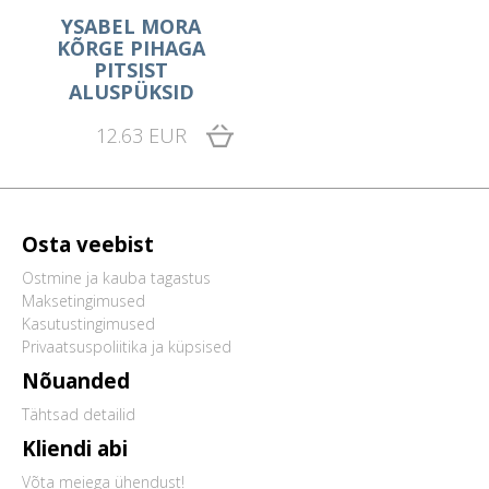
YSABEL MORA
KÕRGE PIHAGA
PITSIST
ALUSPÜKSID
12.63 EUR
Osta veebist
Ostmine ja kauba tagastus
Maksetingimused
Kasutustingimused
Privaatsuspoliitika ja küpsised
Nõuanded
Tähtsad detailid
Kliendi abi
Võta meiega ühendust!