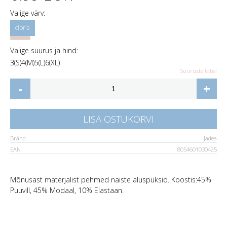
Valige värv:
Valige suurus ja hind:
3(S)
4(M)
5(L)
6(XL)
Suuruste tabel
-
+
LISA OSTUKORVI
Bränd
Jadea
EAN
8054601030425
Mõnusast materjalist pehmed naiste aluspüksid. Koostis:45%
Puuvill, 45% Modaal, 10% Elastaan.