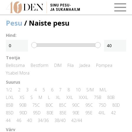
Pesu
/ Naiste pesu
Hind:
Tootja
Bellissima
Bestform
DIM
Fila
Jadea
Pompea
Ysabel Mora
Suurus
1/2
2
3
4
5
6
7
8
10
S/M
M/L
L/XL
XS
S
M
L
XL
XXL
XXXL
75B
80B
85B
90B
75C
80C
85C
90C
95C
75D
80D
85D
90D
95D
80E
85E
90E
95E
4XL
42
44
46
40
34/36
38/40
42/44
Värv