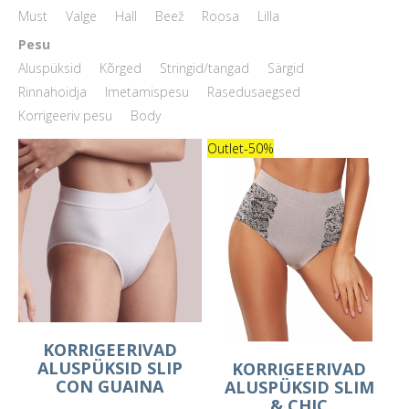
Must
Valge
Hall
Beež
Roosa
Lilla
Pesu
Aluspüksid
Kõrged
Stringid/tangad
Särgid
Rinnahoidja
Imetamispesu
Rasedusaegsed
Korrigeeriv pesu
Body
Outlet
-50%
KORRIGEERIVAD
ALUSPÜKSID SLIP
KORRIGEERIVAD
CON GUAINA
ALUSPÜKSID SLIM
& CHIC