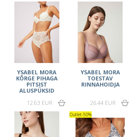
YSABEL MORA
YSABEL MORA
KÕRGE PIHAGA
TOESTAV
PITSIST
RINNAHOIDJA
ALUSPÜKSID
12.63 EUR
26.44 EUR
Outlet
-50%