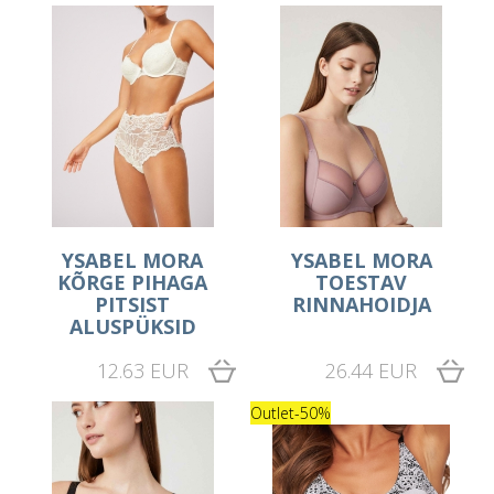
YSABEL MORA
YSABEL MORA
KÕRGE PIHAGA
TOESTAV
PITSIST
RINNAHOIDJA
ALUSPÜKSID
12.63 EUR
26.44 EUR
Outlet
-50%