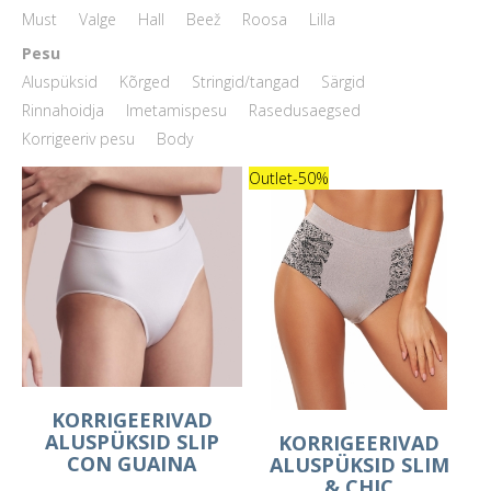
Must
Valge
Hall
Beež
Roosa
Lilla
Pesu
Aluspüksid
Kõrged
Stringid/tangad
Särgid
Rinnahoidja
Imetamispesu
Rasedusaegsed
Korrigeeriv pesu
Body
Outlet
-50%
KORRIGEERIVAD
ALUSPÜKSID SLIP
KORRIGEERIVAD
CON GUAINA
ALUSPÜKSID SLIM
& CHIC