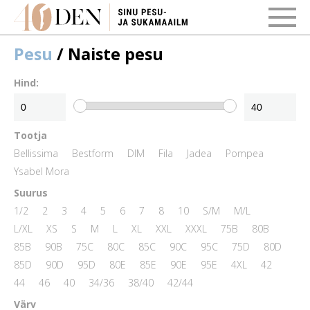
Pesu
/ Naiste pesu
Hind:
Tootja
Bellissima
Bestform
DIM
Fila
Jadea
Pompea
Ysabel Mora
Suurus
1/2
2
3
4
5
6
7
8
10
S/M
M/L
L/XL
XS
S
M
L
XL
XXL
XXXL
75B
80B
85B
90B
75C
80C
85C
90C
95C
75D
80D
85D
90D
95D
80E
85E
90E
95E
4XL
42
44
46
40
34/36
38/40
42/44
Värv