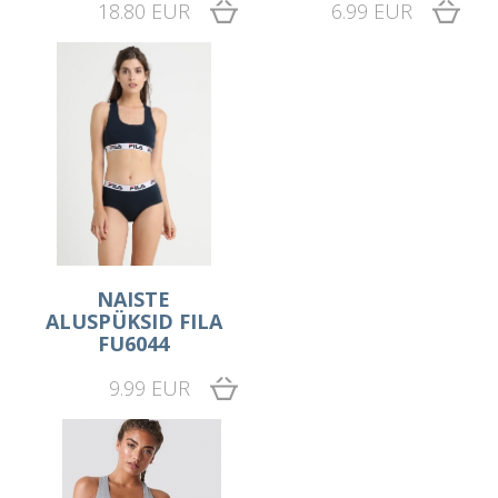
18.80 EUR
6.99 EUR
NAISTE
ALUSPÜKSID FILA
FU6044
9.99 EUR