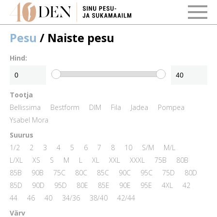
Pesu
/ Naiste pesu
Hind:
Tootja
Bellissima
Bestform
DIM
Fila
Jadea
Pompea
Ysabel Mora
Suurus
1/2
2
3
4
5
6
7
8
10
S/M
M/L
L/XL
XS
S
M
L
XL
XXL
XXXL
75B
80B
85B
90B
75C
80C
85C
90C
95C
75D
80D
85D
90D
95D
80E
85E
90E
95E
4XL
42
44
46
40
34/36
38/40
42/44
Värv