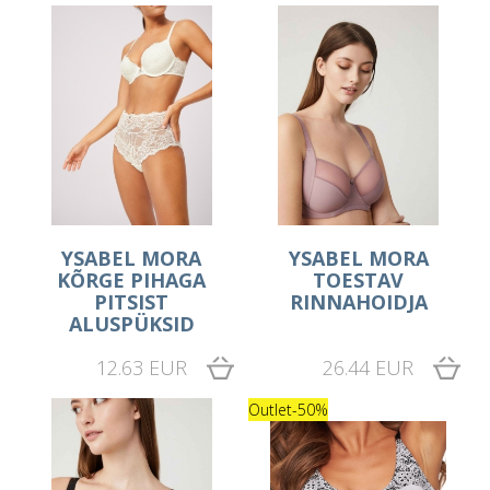
YSABEL MORA
YSABEL MORA
KÕRGE PIHAGA
TOESTAV
PITSIST
RINNAHOIDJA
ALUSPÜKSID
12.63 EUR
26.44 EUR
Outlet
-50%