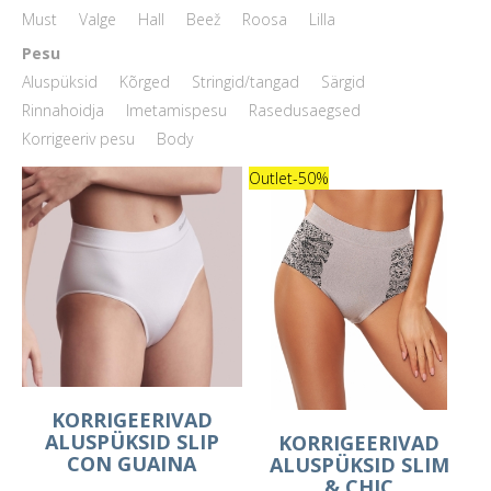
Must
Valge
Hall
Beež
Roosa
Lilla
Pesu
Aluspüksid
Kõrged
Stringid/tangad
Särgid
Rinnahoidja
Imetamispesu
Rasedusaegsed
Korrigeeriv pesu
Body
Outlet
-50%
KORRIGEERIVAD
ALUSPÜKSID SLIP
KORRIGEERIVAD
CON GUAINA
ALUSPÜKSID SLIM
& CHIC