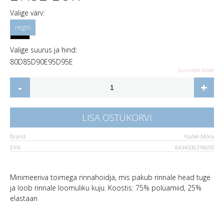
Valige värv:
Valige suurus ja hind:
80D
85D
90E
95D
95E
Suuruste tabel
-
+
LISA OSTUKORVI
Bränd
Ysabel Mora
EAN
8434506318659
Minimeeriva toimega rinnahoidja, mis pakub rinnale head tuge
ja loob rinnale loomuliku kuju. Koostis: 75% polüamiid, 25%
elastaan