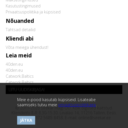
Kasutustingimused
Privaatsuspoliitika ja küpsised
Nõuanded
Tähtsad detailid
Kliendi abi
Võta meiega ühendust!
Leia meid
40den.eu
40den.eu
Catwork.Baltics
Catwork.Baltics
LIITU UUDISKIRJAGA!
Meie e-pood kasutab küpsiseid. Lisateabe
saamiseks tutvu meie
privaatsuspoliitikaga
.
© 2011-2026 Sirekar Hulgi OÜ. Kõik õigused kaitstud.
Kliendiinfo E-R 8.30-15.30. Liivalao 14, 11216 Tallinn, Eesti.
Telefon:
+372 5685 8458
. E-mail:
online@sirekar.ee
JÄTKA