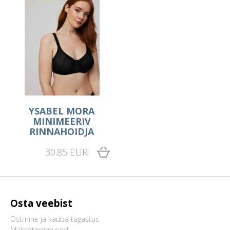
YSABEL MORA
MINIMEERIV
RINNAHOIDJA
30.85 EUR
Osta veebist
Ostmine ja kauba tagastus
Maksetingimused