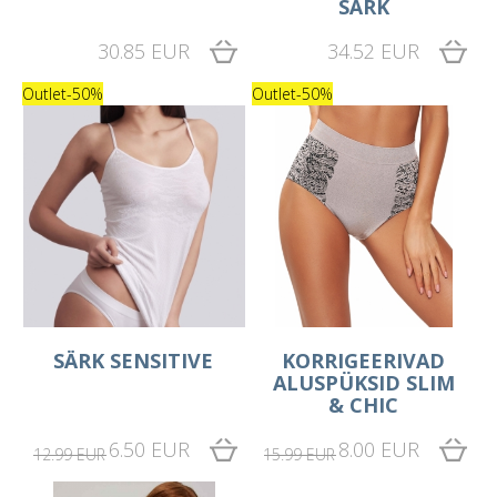
SÄRK
30.85 EUR
34.52 EUR
Outlet
-50%
Outlet
-50%
SÄRK SENSITIVE
KORRIGEERIVAD
ALUSPÜKSID SLIM
& CHIC
6.50 EUR
8.00 EUR
12.99 EUR
15.99 EUR