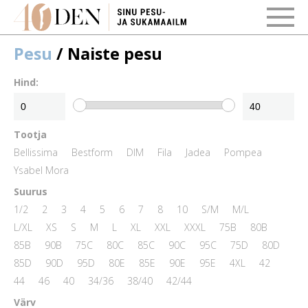
Pesu
/ Naiste pesu
Hind:
Tootja
Bellissima
Bestform
DIM
Fila
Jadea
Pompea
Ysabel Mora
Suurus
1/2
2
3
4
5
6
7
8
10
S/M
M/L
L/XL
XS
S
M
L
XL
XXL
XXXL
75B
80B
85B
90B
75C
80C
85C
90C
95C
75D
80D
85D
90D
95D
80E
85E
90E
95E
4XL
42
44
46
40
34/36
38/40
42/44
Värv