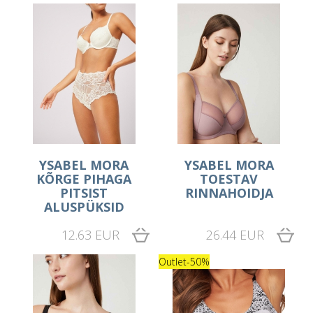
YSABEL MORA
YSABEL MORA
KÕRGE PIHAGA
TOESTAV
PITSIST
RINNAHOIDJA
ALUSPÜKSID
12.63 EUR
26.44 EUR
Outlet
-50%