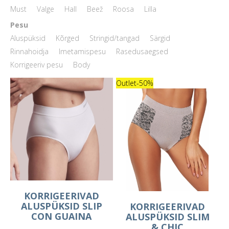
Must
Valge
Hall
Beež
Roosa
Lilla
Pesu
Aluspüksid
Kõrged
Stringid/tangad
Särgid
Rinnahoidja
Imetamispesu
Rasedusaegsed
Korrigeeriv pesu
Body
Outlet
-50%
KORRIGEERIVAD
ALUSPÜKSID SLIP
KORRIGEERIVAD
CON GUAINA
ALUSPÜKSID SLIM
& CHIC