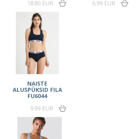
18.80 EUR
6.99 EUR
NAISTE
ALUSPÜKSID FILA
FU6044
9.99 EUR