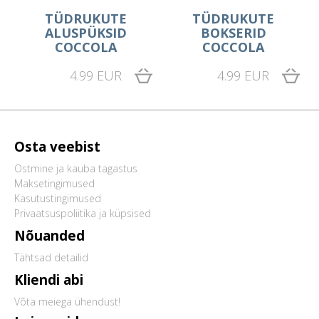
TÜDRUKUTE
TÜDRUKUTE
ALUSPÜKSID
BOKSERID
COCCOLA
COCCOLA
4.99 EUR
4.99 EUR
Osta veebist
Ostmine ja kauba tagastus
Maksetingimused
Kasutustingimused
Privaatsuspoliitika ja küpsised
Nõuanded
Tähtsad detailid
Kliendi abi
Võta meiega ühendust!