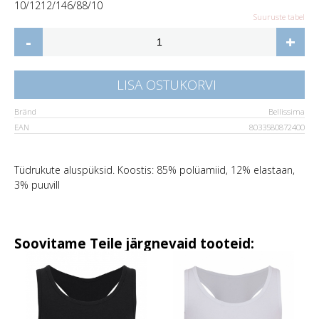
10/12
12/14
6/8
8/10
Suuruste tabel
-
+
LISA OSTUKORVI
Bränd
Bellissima
EAN
8033580872400
Tüdrukute aluspüksid. Koostis: 85% polüamiid, 12% elastaan,
3% puuvill
Soovitame Teile järgnevaid tooteid: