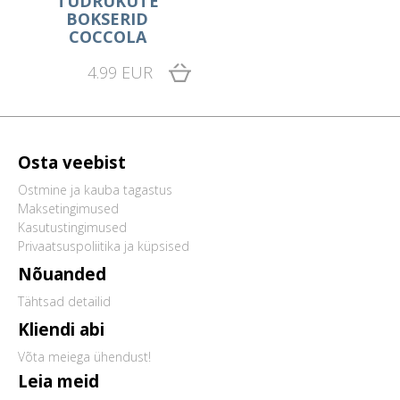
TÜDRUKUTE
BOKSERID
COCCOLA
4.99 EUR
Osta veebist
Ostmine ja kauba tagastus
Maksetingimused
Kasutustingimused
Privaatsuspoliitika ja küpsised
Nõuanded
Tähtsad detailid
Kliendi abi
Võta meiega ühendust!
Leia meid