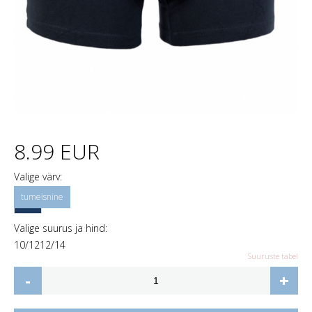
8.99 EUR
Valige värv:
Valige suurus ja hind:
10/12
12/14
Suuruste tabel
-
+