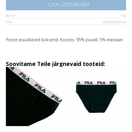
LISA OSTUKORVI
Bränd
Fila
EAN
8300958182936
Poiste puuvillased bokserid. Koostis: 95% puuvill, 5% elastaan
Soovitame Teile järgnevaid tooteid: