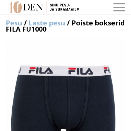
Pesu
/
Laste pesu
/ Poiste bokserid
FILA FU1000