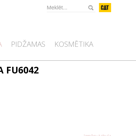
CAT
A
PIDŽAMAS
KOSMĒTIKA
LA FU6042
Izmēru tabula