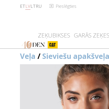
ET
LV
LT
RU
Pieslēgties
ZEĶUBIKSES
GARĀS ZEĶE
40den
CAT
Veļa
/
Sieviešu apakšveļ