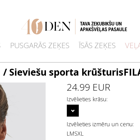
S
PUSGARĀS ZEĶES
ĪSĀS ZEĶES
VEĻ
a
/ Sieviešu sporta krūšturisFI
24.99 EUR
Izvēlieties krāsu:
Izvēlieties izmēru un cenu:
L
M
S
XL