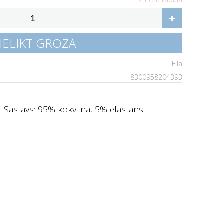
+
IELIKT GROZĀ
Fila
8300958204393
s. Sastāvs: 95% kokvilna, 5% elastāns