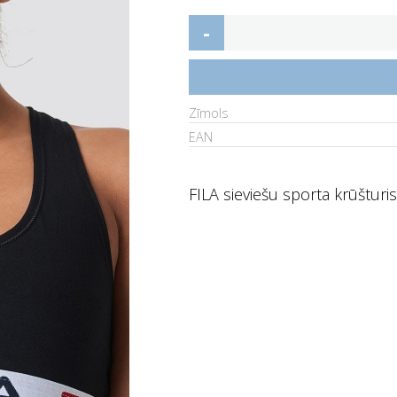
-
Zīmols
EAN
FILA sieviešu sporta krūšturi