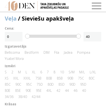
Veļa
/ Sieviešu apakšveļa
Cena:
Izgatavotājs
Bellissima
Bestform
DIM
Fila
Jadea
Pompea
Ysabel Mora
Izmēri
S
2
M
L
XL
6
7
8
10
S/M
M/L
L/XL
XS
XXL
XXXL
75B
80B
85B
90B
75C
80C
85C
90C
95C
75D
80D
85D
90D
95D
80E
85E
90E
95E
4XL
42
44
46
40
34/36
38/40
42/44
Krāsas