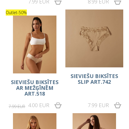
7.99 EUR
8.99 EUR
Outlet
-50%
SIEVIEŠU BIKSĪTES
SLIP ART.742
SIEVIEŠU BIKSĪTES
AR MEŽĢĪNĒM
ART.518
4.00 EUR
7.99 EUR
7.99 EUR