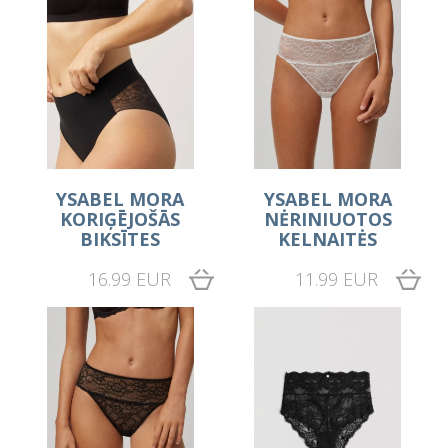
YSABEL MORA
YSABEL MORA
KORIĢĒJOŠĀS
NĖRINIUOTOS
BIKSĪTES
KELNAITĖS
16.99 EUR
11.99 EUR