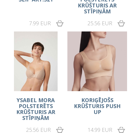
KRŪŠTURIS AR
STĪPIŅĀM
7.99 EUR
25.56 EUR
YSABEL MORA
KORIĢĒJOŠS
POLSTERĒTS
KRŪŠTURIS PUSH
KRŪŠTURIS AR
UP
STĪPIŅĀM
25.56 EUR
14.99 EUR