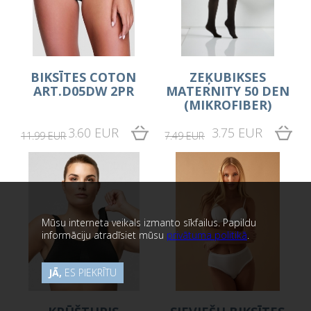
BIKSĪTES COTON
ZEĶUBIKSES
ART.D05DW 2PR
MATERNITY 50 DEN
(MIKROFIBER)
3.60 EUR
3.75 EUR
11.99 EUR
7.49 EUR
Mūsu interneta veikals izmanto sīkfailus. Papildu
informāciju atradīsiet mūsu
privātuma politikā
.
JĀ,
ES PIEKRĪTU