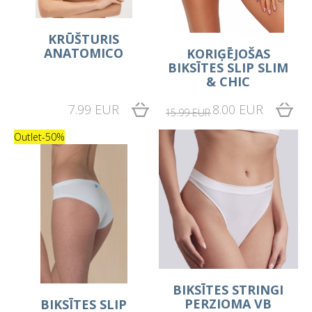
KRŪŠTURIS
ANATOMICO
KORIĢĒJOŠAS
BIKSĪTES SLIP SLIM
& CHIC
7.99 EUR
8.00 EUR
15.99 EUR
Outlet
-50%
BIKSĪTES STRINGI
PERZIOMA VB
BIKSĪTES SLIP