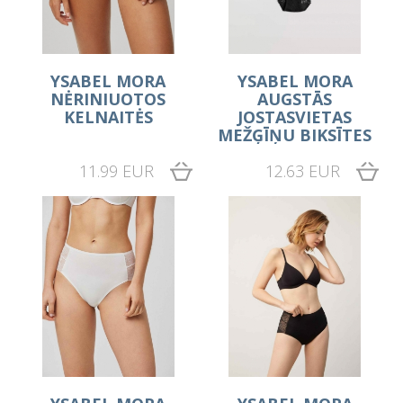
YSABEL MORA
YSABEL MORA
NĖRINIUOTOS
AUGSTĀS
KELNAITĖS
JOSTASVIETAS
MEŽĢĪŅU BIKSĪTES
11.99 EUR
12.63 EUR