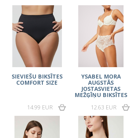
SIEVIEŠU BIKSĪTES
YSABEL MORA
COMFORT SIZE
AUGSTĀS
JOSTASVIETAS
MEŽĢĪŅU BIKSĪTES
14.99 EUR
12.63 EUR