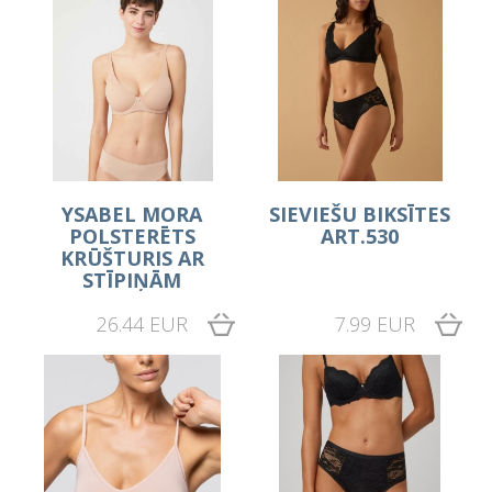
YSABEL MORA
SIEVIEŠU BIKSĪTES
POLSTERĒTS
ART.530
KRŪŠTURIS AR
STĪPIŅĀM
26.44 EUR
7.99 EUR