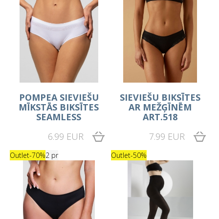
POMPEA SIEVIEŠU
SIEVIEŠU BIKSĪTES
MĪKSTĀS BIKSĪTES
AR MEŽĢĪNĒM
SEAMLESS
ART.518
6.99 EUR
7.99 EUR
Outlet
-70%
2 pr
Outlet
-50%