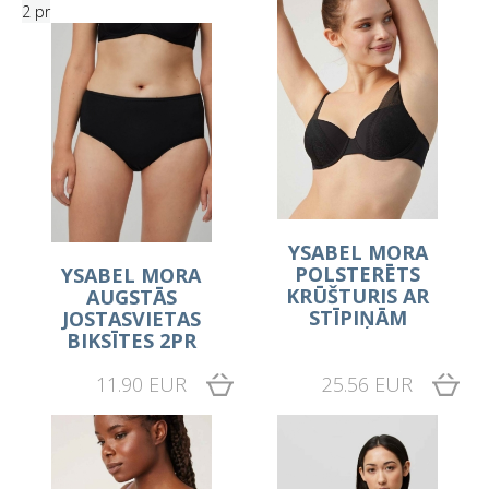
2 pr
YSABEL MORA
POLSTERĒTS
YSABEL MORA
KRŪŠTURIS AR
AUGSTĀS
STĪPIŅĀM
JOSTASVIETAS
BIKSĪTES 2PR
11.90 EUR
25.56 EUR