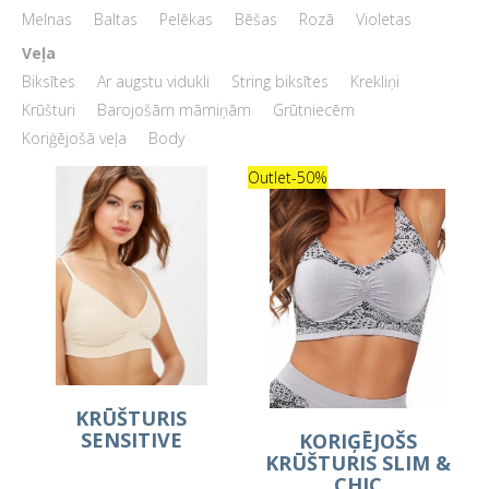
Melnas
Baltas
Pelēkas
Bēšas
Rozā
Violetas
Veļa
Biksītes
Ar augstu vidukli
String biksītes
Krekliņi
Krūšturi
Barojošām māmiņām
Grūtniecēm
Koriģējošā veļa
Body
Outlet
-50%
KRŪŠTURIS
SENSITIVE
KORIĢĒJOŠS
KRŪŠTURIS SLIM &
CHIC