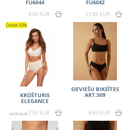
FU6044
FU6042
9.99 EUR
25.99 EUR
Outlet
-50%
SIEVIEŠU BIKSĪTES
ART.509
KRŪŠTURIS
ELEGANCE
7.50 EUR
6.99 EUR
14.99 EUR