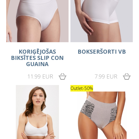
KORIĢĒJOŠAS
BOKSERŠORTI VB
BIKSĪTES SLIP CON
GUAINA
11.99 EUR
7.99 EUR
Outlet
-50%