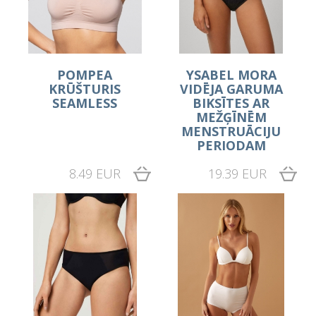
POMPEA
YSABEL MORA
KRŪŠTURIS
VIDĒJA GARUMA
SEAMLESS
BIKSĪTES AR
MEŽĢĪNĒM
MENSTRUĀCIJU
PERIODAM
8.49 EUR
19.39 EUR