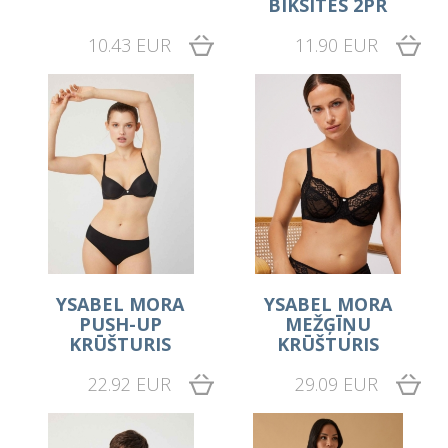
BIKSĪTES 2PR
10.43 EUR
11.90 EUR
YSABEL MORA
YSABEL MORA
PUSH-UP
MEŽĢĪŅU
KRŪŠTURIS
KRŪŠTURIS
22.92 EUR
29.09 EUR