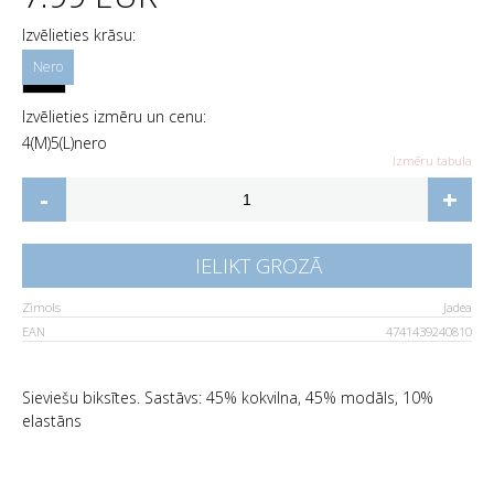
Izvēlieties krāsu:
Izvēlieties izmēru un cenu:
4(M)
5(L)
nero
Izmēru tabula
-
+
IELIKT GROZĀ
Zīmols
Jadea
EAN
4741439240810
Sieviešu biksītes. Sastāvs: 45% kokvilna, 45% modāls, 10%
elastāns