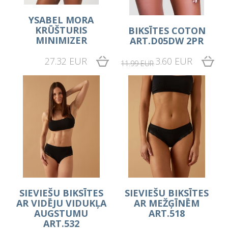
YSABEL MORA
KRŪŠTURIS
BIKSĪTES COTON
MINIMIZER
ART.D05DW 2PR
27.32 EUR
3.60 EUR
11.99 EUR
SIEVIEŠU BIKSĪTES
SIEVIEŠU BIKSĪTES
AR VIDĒJU VIDUKĻA
AR MEŽĢĪNĒM
AUGSTUMU
ART.518
ART.532