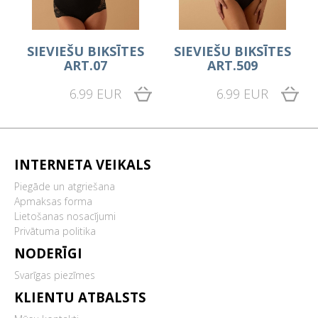
SIEVIEŠU BIKSĪTES
SIEVIEŠU BIKSĪTES
ART.07
ART.509
6.99 EUR
6.99 EUR
INTERNETA VEIKALS
Piegāde un atgriešana
Apmaksas forma
Lietošanas nosacījumi
Privātuma politika
NODERĪGI
Svarīgas piezīmes
KLIENTU ATBALSTS