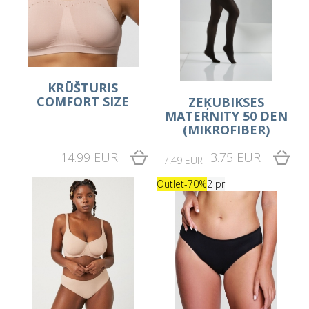
KRŪŠTURIS
COMFORT SIZE
ZEĶUBIKSES
MATERNITY 50 DEN
(MIKROFIBER)
14.99 EUR
3.75 EUR
7.49 EUR
Outlet
-70%
2 pr