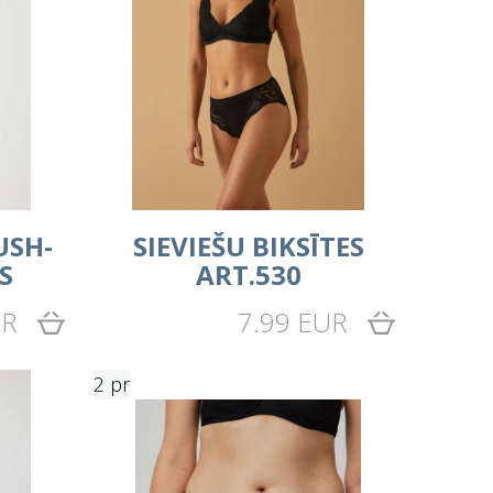
USH-
SIEVIEŠU BIKSĪTES
S
ART.530
UR
7.99 EUR
2 pr