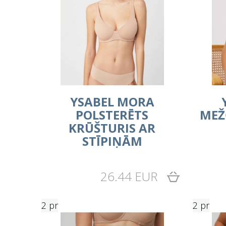
YSABEL MORA
POLSTERĒTS
MEŽ
KRŪŠTURIS AR
STĪPIŅĀM
26.44 EUR
2 pr
2 pr