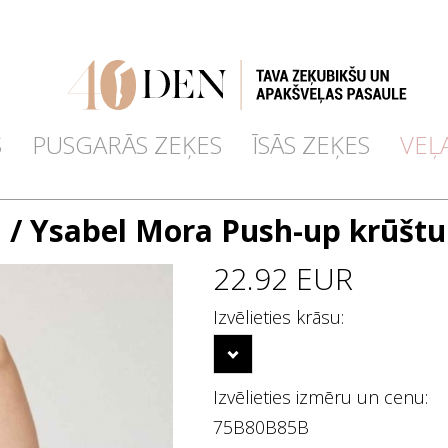
S
PUSGARĀS ZEĶES
ĪSĀS ZEĶES
VEĻ
a
/ Ysabel Mora Push-up krūštu
22.92 EUR
Izvēlieties krāsu:
Izvēlieties izmēru un cenu:
75B
80B
85B