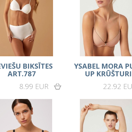
EVIEŠU BIKSĪTES
YSABEL MORA P
ART.787
UP KRŪŠTURI
8.99 EUR
22.92 E