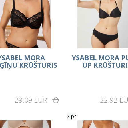
YSABEL MORA
YSABEL MORA P
ĢĪŅU KRŪŠTURIS
UP KRŪŠTURI
29.09 EUR
22.92 E
2 pr