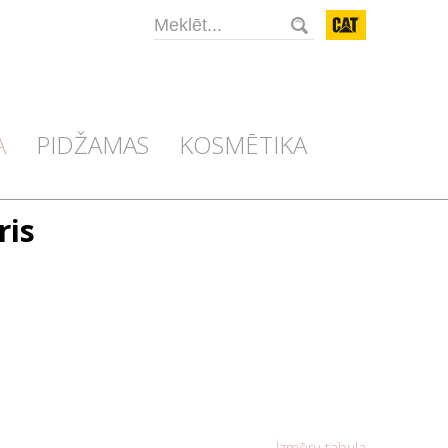
CAT
A
PIDŽAMAS
KOSMĒTIKA
ris
Izmēru tabula