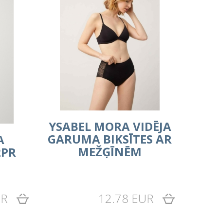
YSABEL MORA VIDĒJA
GARUMA BIKSĪTES AR
A
MEŽĢĪNĒM
2PR
UR
12.78 EUR