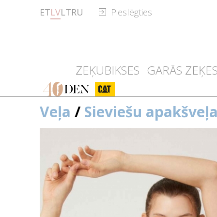
ET
LV
LT
RU
Pieslēgties
ZEĶUBIKSES
GARĀS ZEĶE
40den
CAT
Veļa
/
Sieviešu apakšveļ