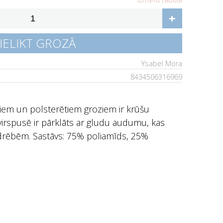
+
IELIKT GROZĀ
Ysabel Mora
8434506316969
iem un polsterētiem groziem ir krūšu
virspusē ir pārklāts ar gludu audumu, kas
 drēbēm. Sastāvs: 75% poliamīds, 25%