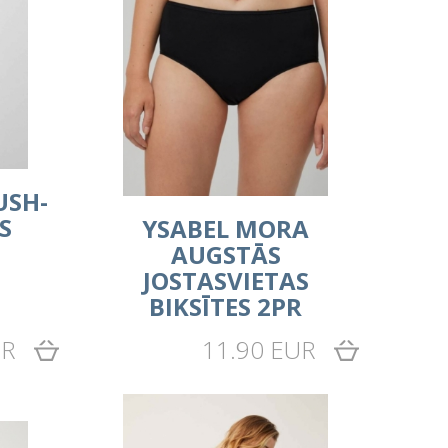
USH-
S
YSABEL MORA
AUGSTĀS
JOSTASVIETAS
BIKSĪTES 2PR
UR
11.90 EUR