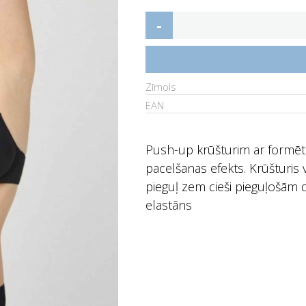
-
Zīmols
EAN
Push-up krūšturim ar formēt
pacelšanas efekts. Krūšturis 
pieguļ zem cieši pieguļošām
elastāns