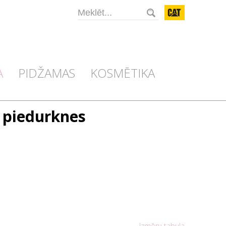
CAT
A
PIDŽAMAS
KOSMĒTIKA
 piedurknes
Izmēru tabula