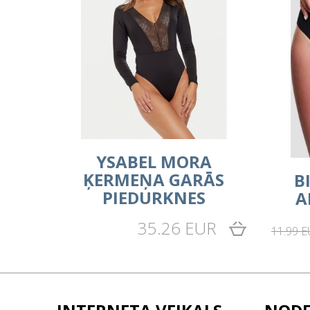
YSABEL MORA
ĶERMEŅA GARĀS
B
PIEDURKNES
A
35.26 EUR
11.99 