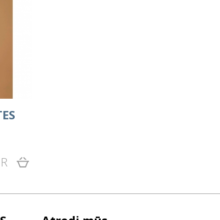
TES
UR