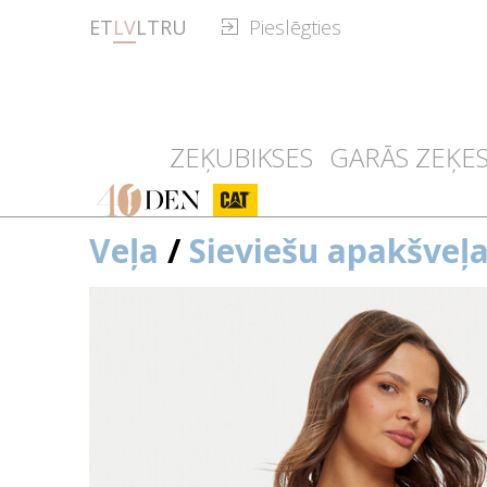
ET
LV
LT
RU
Pieslēgties
ZEĶUBIKSES
GARĀS ZEĶE
40den
CAT
Veļa
/
Sieviešu apakšveļ