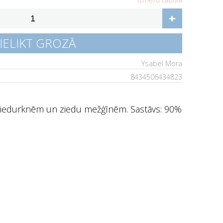
+
IELIKT GROZĀ
Ysabel Mora
8434506434823
piedurknēm un ziedu mežģīnēm. Sastāvs: 90%