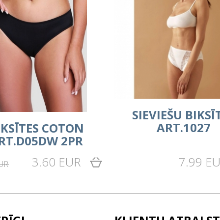
SIEVIEŠU BIKSĪ
ART.1027
IKSĪTES COTON
RT.D05DW 2PR
3.60 EUR
7.99 E
EUR