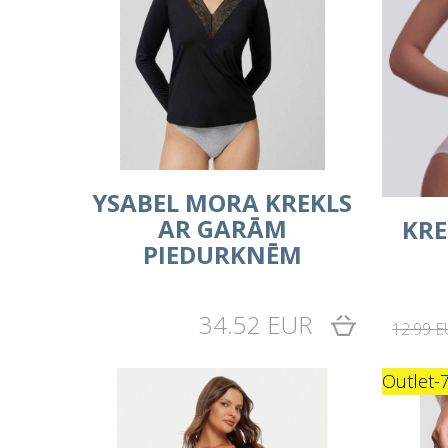
YSABEL MORA KREKLS
AR GARĀM
KRE
PIEDURKNĒM
34.52 EUR
12.99 
Outlet
-