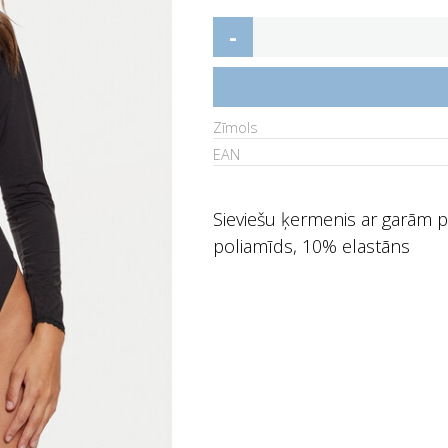
-
Zīmols
EAN
Sieviešu ķermenis ar garām 
poliamīds, 10% elastāns