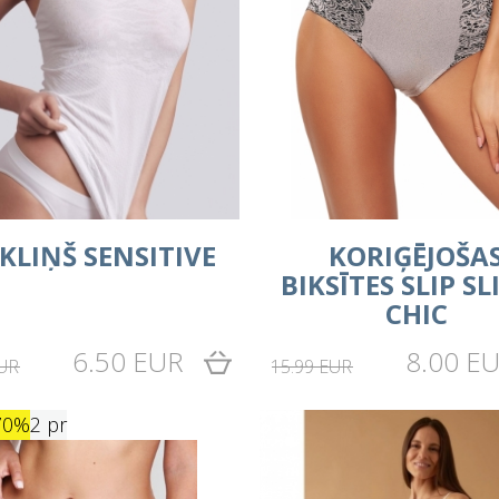
KLIŅŠ SENSITIVE
KORIĢĒJOŠA
BIKSĪTES SLIP SL
CHIC
6.50 EUR
8.00 E
EUR
15.99 EUR
70%
2 pr