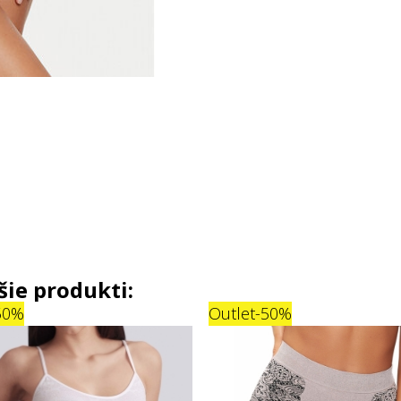
šie produkti:
50%
Outlet
-50%