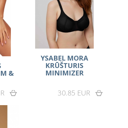
YSABEL MORA
KRŪŠTURIS
S
MINIMIZER
IM &
UR
30.85 EUR