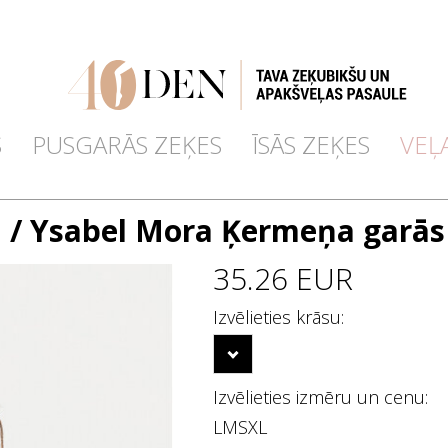
S
PUSGARĀS ZEĶES
ĪSĀS ZEĶES
VEĻ
a
/ Ysabel Mora Ķermeņa garās
35.26 EUR
Izvēlieties krāsu:
Izvēlieties izmēru un cenu:
L
M
S
XL