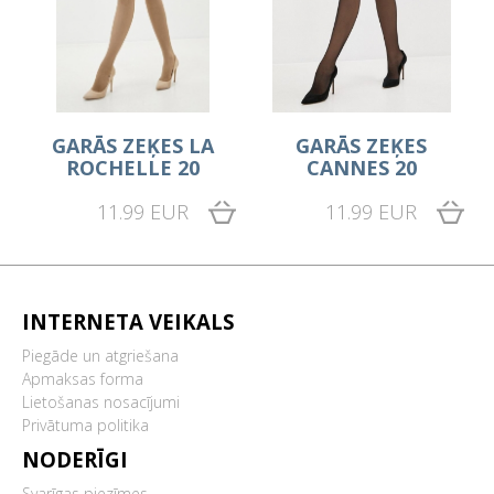
GARĀS ZEĶES LA
GARĀS ZEĶES
ROCHELLE 20
CANNES 20
11.99 EUR
11.99 EUR
INTERNETA VEIKALS
Piegāde un atgriešana
Apmaksas forma
Lietošanas nosacījumi
Privātuma politika
NODERĪGI
Svarīgas piezīmes