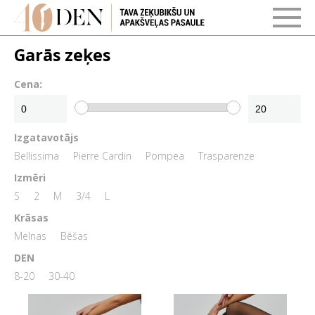
Garās zeķes
Cena:
Izgatavotājs
Bellissima
Pierre Cardin
Pompea
Trasparenze
Izmēri
S
2
M
3/4
L
Krāsas
Melnas
Bēšas
DEN
8-20
30-40