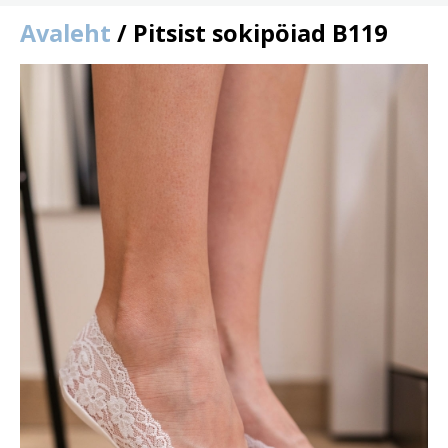
Avaleht
/ Pitsist sokipöiad B119