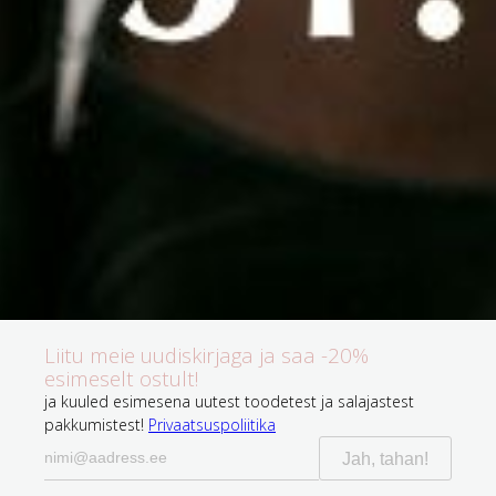
Liitu meie uudiskirjaga ja saa -20%
esimeselt ostult!
ja kuuled esimesena uutest toodetest ja salajastest
pakkumistest!
Privaatsuspoliitika
Jah, tahan!