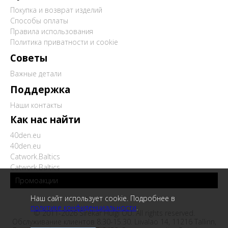
Покупка и возврат изделий
Способы оплаты
Правила использования
Политика приватности и cookie
Советы
Важные детали
Поддержка
Наши контакты
Как нас найти
40den.eu
40den.eu
Catwork.Baltics
Catwork.Baltics
Промоакции
Наш сайт использует cookie. Подробнее в
политике конфиденциальности
.
© 2011-2026 Sirekar Hulgi OÜ. All rights reserved.
Обслуживание клиентов 8.30-15.30. Liivalao 14, 11216 Tallinn,