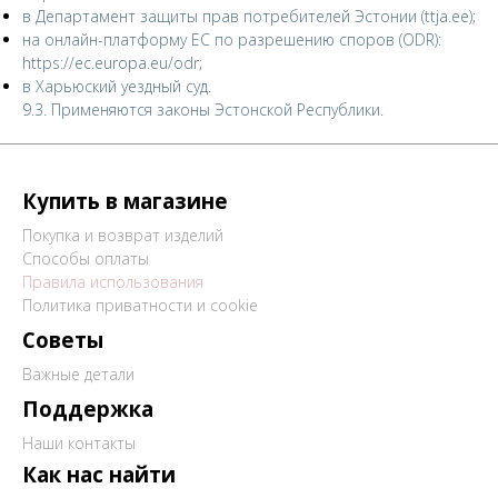
в Департамент защиты прав потребителей Эстонии (ttja.ee);
на онлайн-платформу ЕС по разрешению споров (ODR):
https://ec.europa.eu/odr
;
в Харьюский уездный суд.
9.3. Применяются законы Эстонской Республики.
Купить в магазине
Покупка и возврат изделий
Способы оплаты
Правила использования
Политика приватности и cookie
Советы
Важные детали
Поддержка
Наши контакты
Как нас найти