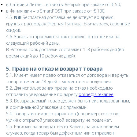
в Латвии и Литве – в пункты Venipak при заказе от € 50;
в Финляндии – в SmartPOST при заказе от € 100.
4.5.
NB!
Бесплатная доставка не действует во время
крупных распродаж (Чёрная Пятница, E-smaspäev, сезонные
скидки).
4.6. Заказы отправляются, как правило, в тот же или на
следующий рабочий день.
В Эстонии срок доставки составляет 1–3 рабочих дня (во
время акций до 10 рабочих дней).
5. Право на отказ и возврат товара
5.1. Клиент имеет право отказаться от договора и вернуть
товар в течение 14 дней с момента его получения.
5.2. Для использования права на отказ необходимо
отправить уведомление по адресу
online@sirekar.ee
.
5.3. Возвращаемый товар должен быть неиспользованным,
в оригинальной упаковке и с ярлыками.
5.4. Товары интимного характера (например, колготки,
чулки) с открытой упаковкой возврату не подлежат.
5.5. Расходы на возврат несёт Клиент, за исключением
случаев, когда товар был дефектным или отправлен