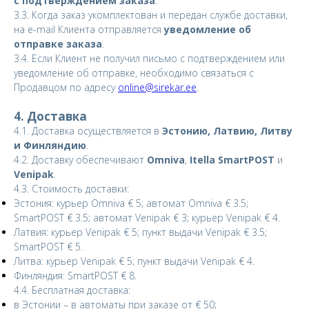
с подтверждением заказа
.
3.3. Когда заказ укомплектован и передан службе доставки,
на e-mail Клиента отправляется
уведомление об
отправке заказа
.
3.4. Если Клиент не получил письмо с подтверждением или
уведомление об отправке, необходимо связаться с
Продавцом по адресу
online@sirekar.ee
.
4. Доставка
4.1. Доставка осуществляется в
Эстонию, Латвию, Литву
и Финляндию
.
4.2. Доставку обеспечивают
Omniva
,
Itella SmartPOST
и
Venipak
.
4.3. Стоимость доставки:
Эстония: курьер Omniva € 5; автомат Omniva € 3.5;
SmartPOST € 3.5; автомат Venipak € 3; курьер Venipak € 4.
Латвия: курьер Venipak € 5; пункт выдачи Venipak € 3.5;
SmartPOST € 5.
Литва: курьер Venipak € 5; пункт выдачи Venipak € 4.
Финляндия: SmartPOST € 8.
4.4. Бесплатная доставка:
в Эстонии – в автоматы при заказе от € 50;