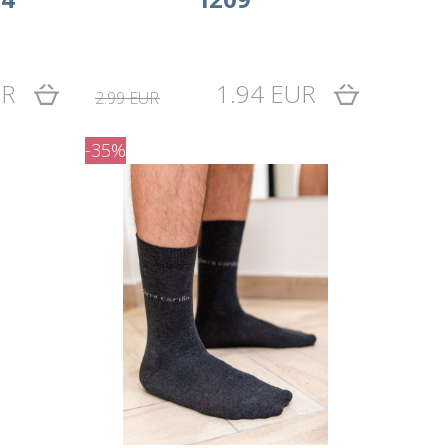
UR
1.94 EUR
2.99 EUR
-35%