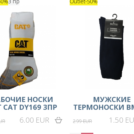
50%
3 пр
Outlet
-50%
АБОЧИЕ НОСКИ
МУЖСКИЕ
 CAT DY169 3ПР
ТЕРМОНОСКИ B
6.00 EUR
1.50 E
EUR
2.99 EUR