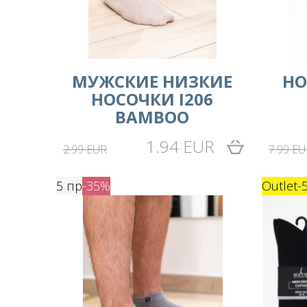
МУЖСКИЕ НИЗКИЕ
НО
НОСОЧКИ I206
BAMBOO
1.94 EUR
2.99 EUR
7.99 EU
5 пр
-35%
Outlet
-