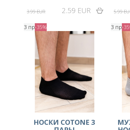
2.59 EUR
3.99 EUR
5.99 EU
3 пр
-35%
3 пр
-3
HОСКИ COTONE 3
МУ
ПАРЫ
НО