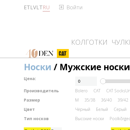
ET
LV
LT
RU
Войти
КОЛГОТКИ
ЧУЛК
40den
CAT
Носки
/ Мужские носки
Цена:
Производитель
Bolero
CAT
CAT SocksU
Размер
M
35/38
36/40
39/42
Цвет
Чёрный
Белый
Серый
Тип носков
Высокие носки
Poolkõrge