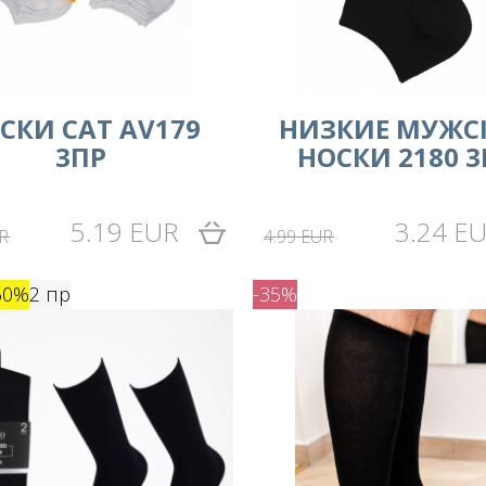
СКИ CAT AV179
НИЗКИЕ МУЖС
3ПР
НОСКИ 2180 3
5.19 EUR
3.24 E
R
4.99 EUR
50%
2 пр
-35%