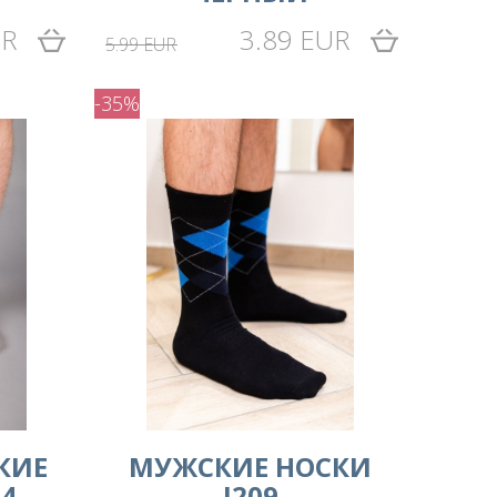
UR
3.89 EUR
5.99 EUR
-35%
КИЕ
MУЖСКИЕ НОСКИ
4
I209