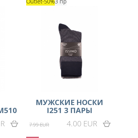
Outlet
-50%
3 пр
MУЖСКИЕ НОСКИ
M510
I251 3 ПАРЫ
UR
4.00 EUR
7.99 EUR