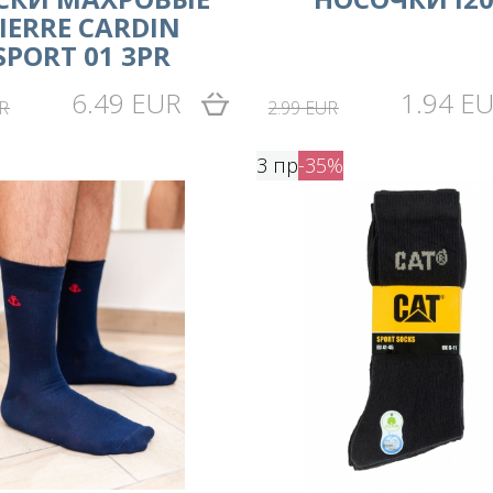
IERRE CARDIN
SPORT 01 3PR
6.49 EUR
1.94 E
R
2.99 EUR
3 пр
-35%