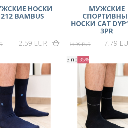
ЖСКИЕ НОСКИ
МУЖСКИЕ
I212 BAMBUS
СПОРТИВНЫ
НОСКИ CAT DYP
3PR
2.59 EUR
7.79 E
R
11.99 EUR
3 пр
-35%