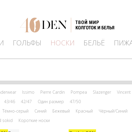
И
ГОЛЬФЫ
НОСКИ
БЕЛЬЁ
ПИЖ
nderwear
Issimo
Pierre Cardin
Pompea
Slazenger
Vincent
43/46
42/47
Один размер
47/50
Тёмно-серый
Синий
Бежевый
Красный
Чёрный/Синий
d sokid
Короткие носки