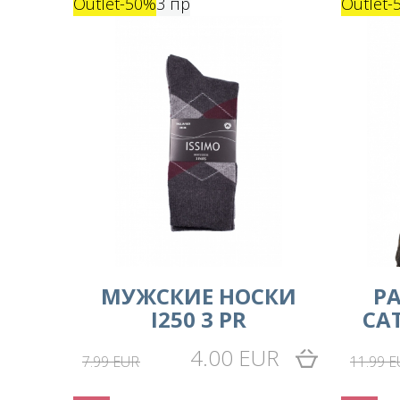
Outlet
-50%
3 пр
Outlet
-
MУЖСКИЕ НОСКИ
Р
I250 3 PR
CAT
4.00 EUR
7.99 EUR
11.99 