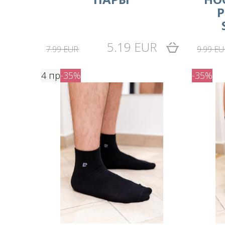
P
5.19 EUR
7.99 EUR
9.99 EU
4 пр
-35%
-35%