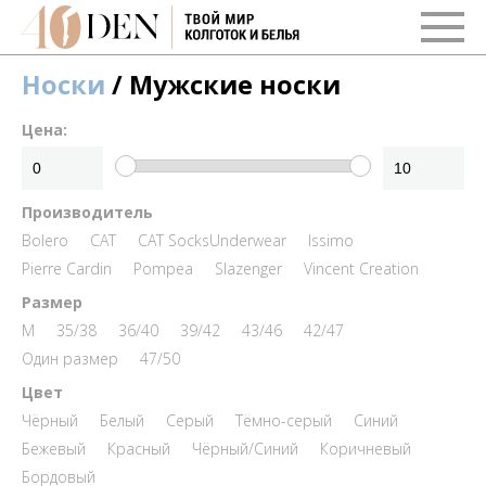
Носки
/ Мужские носки
Цена:
Производитель
Bolero
CAT
CAT SocksUnderwear
Issimo
Pierre Cardin
Pompea
Slazenger
Vincent Creation
Размер
M
35/38
36/40
39/42
43/46
42/47
Один размер
47/50
Цвет
Чёрный
Белый
Серый
Тёмно-серый
Синий
Бежевый
Красный
Чёрный/Синий
Коричневый
Бордовый