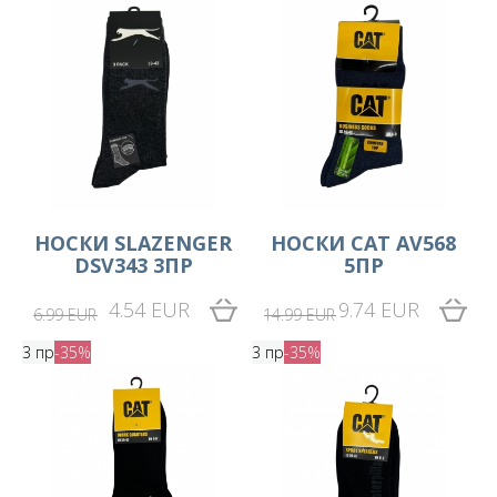
HОСКИ SLAZENGER
НОСКИ CAT AV568
DSV343 3ПР
5ПР
4.54 EUR
9.74 EUR
6.99 EUR
14.99 EUR
3 пр
-35%
3 пр
-35%