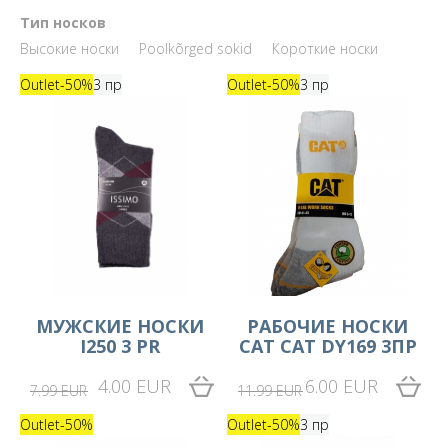
Тип носков
Высокие носки
Poolkõrged sokid
Короткие носки
Outlet
-50%
3 пр
Outlet
-50%
3 пр
MУЖСКИЕ НОСКИ
РАБОЧИЕ НОСКИ
I250 3 PR
CAT CAT DY169 3ПР
4.00 EUR
6.00 EUR
7.99 EUR
11.99 EUR
Outlet
-50%
Outlet
-50%
3 пр