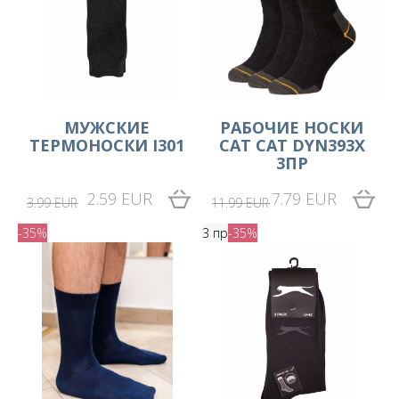
МУЖСКИЕ
РАБОЧИЕ НОСКИ
ТЕРМОНОСКИ I301
CAT CAT DYN393X
3ПР
2.59 EUR
7.79 EUR
3.99 EUR
11.99 EUR
-35%
3 пр
-35%