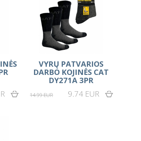
INĖS
VYRŲ PATVARIOS
PR
DARBO KOJINĖS CAT
DY271A 3PR
UR
9.74 EUR
14.99 EUR