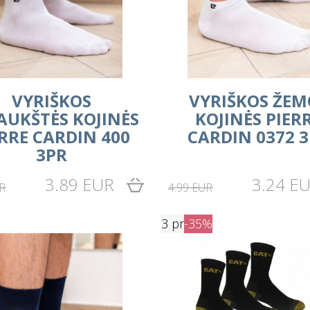
VYRIŠKOS
VYRIŠKOS ŽEM
AUKŠTĖS KOJINĖS
KOJINĖS PIER
ERRE CARDIN 400
CARDIN 0372 
3PR
3.89 EUR
3.24 E
R
4.99 EUR
3 pr
-35%