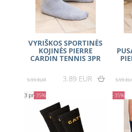
VYRIŠKOS SPORTINĖS
KOJINĖS PIERRE
PUS
CARDIN TENNIS 3PR
PI
3.89 EUR
5.99 EUR
5.99 EU
3 pr
-35%
-35%