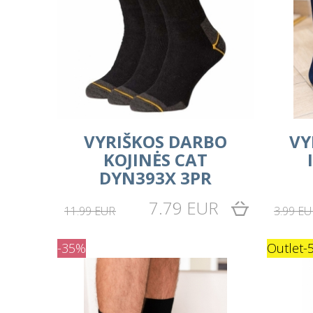
VYRIŠKOS DARBO
VY
KOJINĖS CAT
DYN393X 3PR
7.79 EUR
11.99 EUR
3.99 EU
-35%
Outlet
-