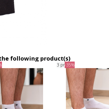
the following product(s)
%
3 pr
-35%