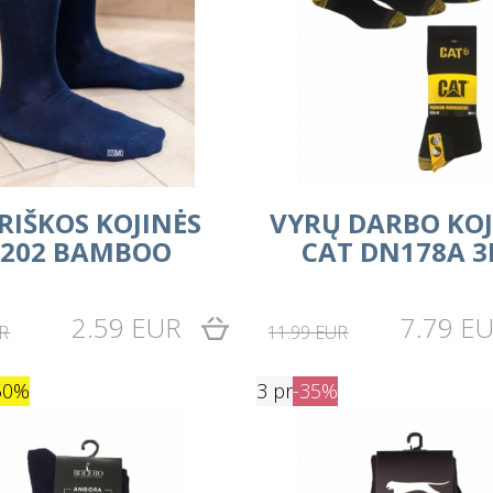
RIŠKOS KOJINĖS
VYRŲ DARBO KOJ
I202 BAMBOO
CAT DN178A 3
2.59 EUR
7.79 E
R
11.99 EUR
50%
3 pr
-35%