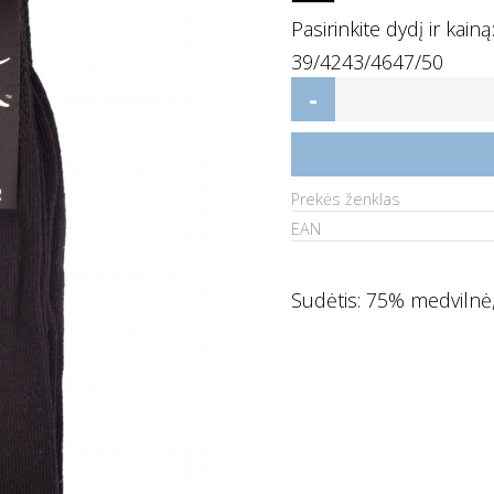
Pasirinkite dydį ir kainą
39/42
43/46
47/50
-
Prekės ženklas
EAN
Sudėtis: 75% medvilnė,