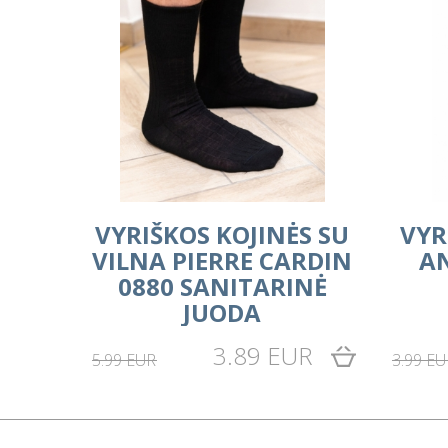
VYRIŠKOS KOJINĖS SU
VYR
VILNA PIERRE CARDIN
A
0880 SANITARINĖ
JUODA
3.89 EUR
5.99 EUR
3.99 EU