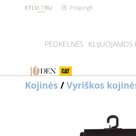
ET
LV
LT
RU
Prisijungti
PĖDKELNĖS
KLIJUOJAMOS 
40den
CAT
Kojinės
/
Vyriškos kojinė