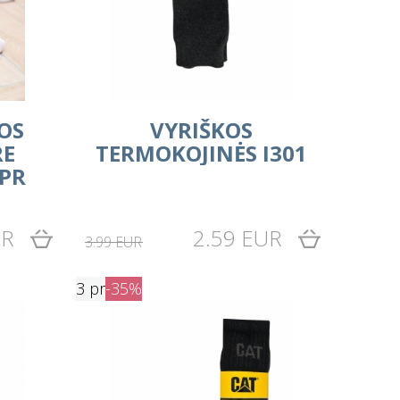
OS
VYRIŠKOS
RE
TERMOKOJINĖS I301
3PR
UR
2.59 EUR
3.99 EUR
3 pr
-35%