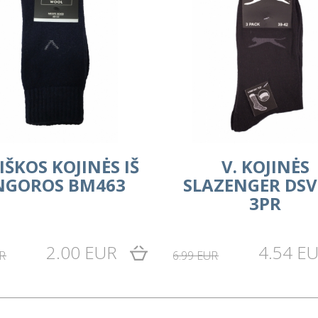
IŠKOS KOJINĖS IŠ
V. KOJINĖS
NGOROS BM463
SLAZENGER DSV
3PR
2.00 EUR
4.54 E
R
6.99 EUR