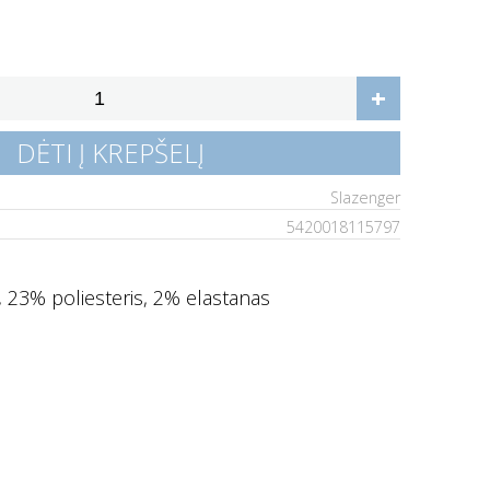
:
+
DĖTI Į KREPŠELĮ
Slazenger
5420018115797
 23% poliesteris, 2% elastanas