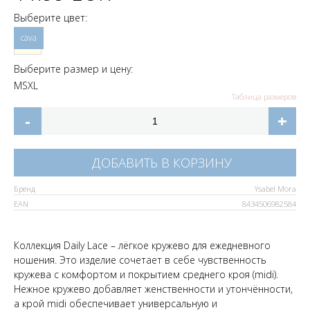
Выберите цвет:
Выберите размер и цену:
M
S
XL
Таблица размеров
-
+
ДОБАВИТЬ В КОРЗИНУ
Бренд
Ysabel Mora
EAN
8434506982584
Коллекция Daily Lace – лёгкое кружево для ежедневного
ношения. Это изделие сочетает в себе чувственность
кружева с комфортом и покрытием среднего кроя (midi).
Нежное кружево добавляет женственности и утончённости,
а крой midi обеспечивает универсальную и