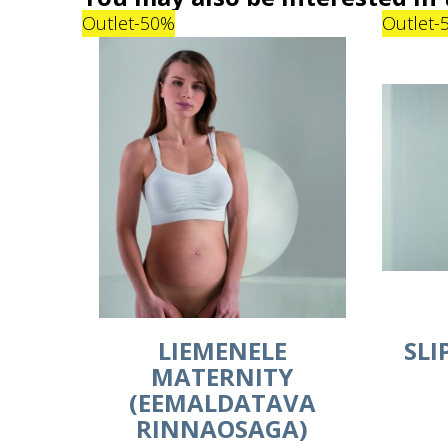
Outlet
-50%
Outlet
-
LIEMENELE
SLI
MATERNITY
(EEMALDATAVA
RINNAOSAGA)