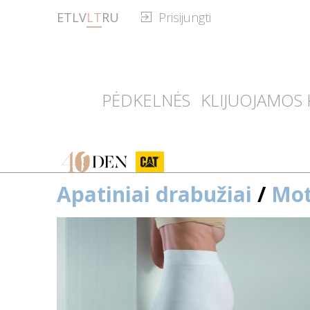
ET
LV
LT
RU
Prisijungti
PĖDKELNĖS
KLIJUOJAMOS 
40den
CAT
Apatiniai drabužiai
/
Mot