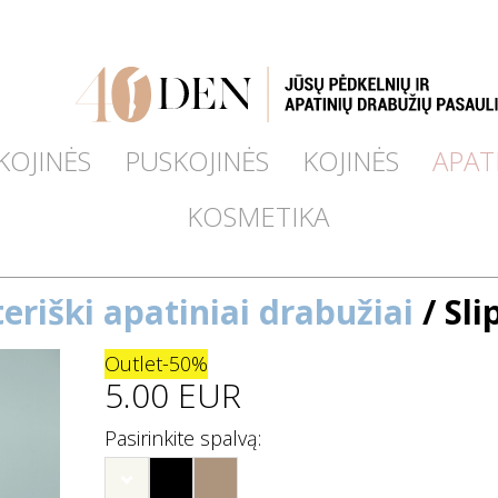
KOJINĖS
PUSKOJINĖS
KOJINĖS
APAT
KOSMETIKA
eriški apatiniai drabužiai
/ Sli
Outlet
-50%
5.00 EUR
Pasirinkite spalvą: