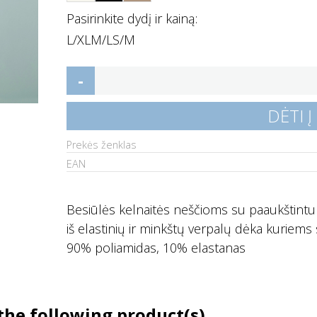
Pasirinkite dydį ir kainą:
L/XL
M/L
S/M
-
DĖTI Į
Prekės ženklas
EAN
Besiūlės kelnaitės neščioms su paaukštintu l
iš elastinių ir minkštų verpalų dėka kuriem
90% poliamidas, 10% elastanas
the following product(s)