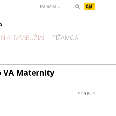
CAT
INIAI DRABUŽIAI
PIŽAMOS
p VA Maternity
9.99 EUR