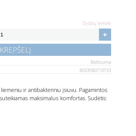
Dydžių lentelė
+
 KREPŠELĮ
Bellissima
8033580710733
iemeniu ir antibakteriniu įsiuvu. Pagamintos
s suteikiamas maksimalus komfortas. Sudėtis: