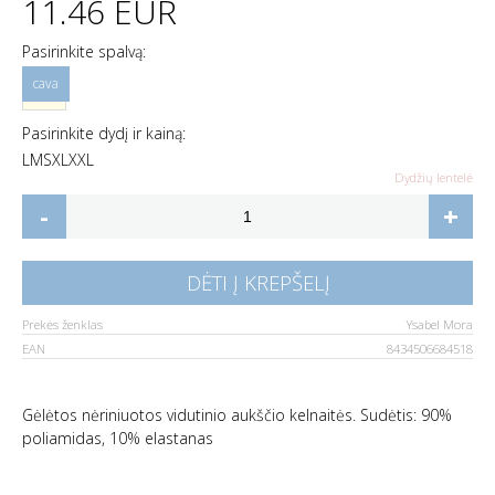
11.46 EUR
Pasirinkite spalvą:
Pasirinkite dydį ir kainą:
L
M
S
XL
XXL
Dydžių lentelė
-
+
DĖTI Į KREPŠELĮ
Prekės ženklas
Ysabel Mora
EAN
8434506684518
Gėlėtos nėriniuotos vidutinio aukščio kelnaitės. Sudėtis: 90%
poliamidas, 10% elastanas