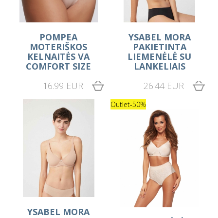
POMPEA
YSABEL MORA
MOTERIŠKOS
PAKIETINTA
KELNAITĖS VA
LIEMENĖLĖ SU
COMFORT SIZE
LANKELIAIS
16.99 EUR
26.44 EUR
Outlet
-50%
YSABEL MORA