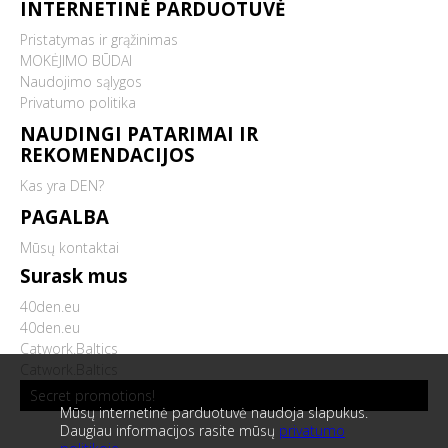
INTERNETINĖ PARDUOTUVĖ
Pristatymas ir grąžinimas
MOKĖJIMO BŪDAI
Naudojimo sąlygos
Privatumo politika
NAUDINGI PATARIMAI IR
REKOMENDACIJOS
Kas yra DEN?
PAGALBA
Mūsų kontaktai
Surask mus
40den.eu
40den.eu
Catwork.Baltics
Catwork.Baltics
Secret promotions!
Mūsų internetinė parduotuvė naudoja slapukus.
Daugiau informacijos rasite mūsų
privatumo