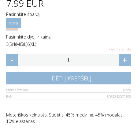
7.99 EUR
Pasirinkite spalvą:
Pasirinkite dydį ir kainą:
3(S)
4(M)
5(L)
6(XL)
Dydžių lentelė
-
+
DĖTI Į KREPŠELĮ
Prekės ženklas
Jadea
EAN
8031842079199
Moteriškos kelnaitės. Sudėtis: 45% medvilnė, 45% modalas,
10% elastanas.