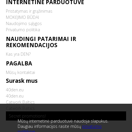
INTERNETINĖ PARDUOTUVĖ
Pristatymas ir grąžinimas
MOKĖJIMO BŪDAI
Naudojimo sąlygos
Privatumo politika
NAUDINGI PATARIMAI IR
REKOMENDACIJOS
Kas yra DEN?
PAGALBA
Mūsų kontaktai
Surask mus
40den.eu
40den.eu
Catwork.Baltics
Catwork.Baltics
Secret promotions!
Mūsų internetinė parduotuvė naudoja slapukus.
Daugiau informacijos rasite mūsų
privatumo
politikoje
.