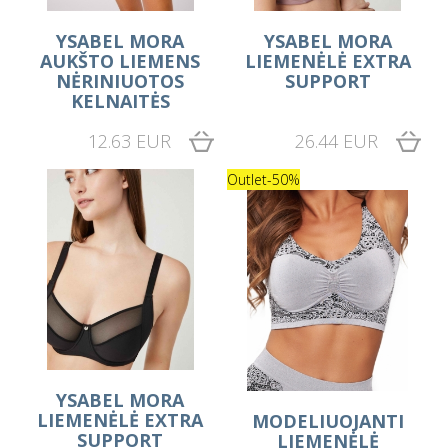
YSABEL MORA
YSABEL MORA
AUKŠTO LIEMENS
LIEMENĖLĖ EXTRA
NĖRINIUOTOS
SUPPORT
KELNAITĖS
12.63 EUR
26.44 EUR
Outlet
-50%
YSABEL MORA
LIEMENĖLĖ EXTRA
MODELIUOJANTI
SUPPORT
LIEMENĖLĖ