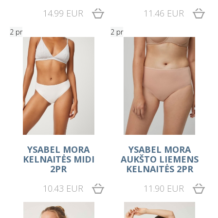
14.99 EUR
11.46 EUR
2 pr
2 pr
YSABEL MORA
YSABEL MORA
KELNAITĖS MIDI
AUKŠTO LIEMENS
2PR
KELNAITĖS 2PR
10.43 EUR
11.90 EUR