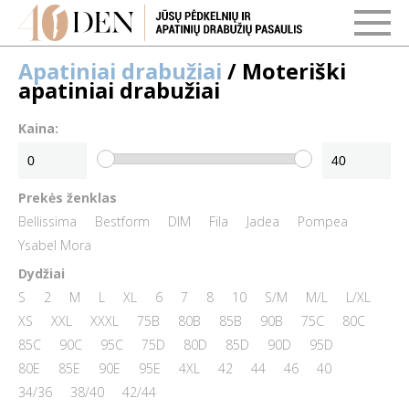
Apatiniai drabužiai
/ Moteriški
apatiniai drabužiai
Kaina:
Prekės ženklas
Bellissima
Bestform
DIM
Fila
Jadea
Pompea
Ysabel Mora
Dydžiai
S
2
M
L
XL
6
7
8
10
S/M
M/L
L/XL
XS
XXL
XXXL
75B
80B
85B
90B
75C
80C
85C
90C
95C
75D
80D
85D
90D
95D
80E
85E
90E
95E
4XL
42
44
46
40
34/36
38/40
42/44