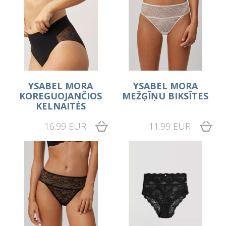
YSABEL MORA
YSABEL MORA
KOREGUOJANČIOS
MEŽĢĪŅU BIKSĪTES
KELNAITĖS
16.99 EUR
11.99 EUR