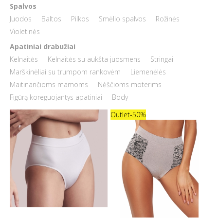
Spalvos
Juodos
Baltos
Pilkos
Smėlio spalvos
Rožinės
Violetinės
Apatiniai drabužiai
Kelnaitės
Kelnaitės su aukšta juosmens
Stringai
Marškinėliai su trumpom rankovėm
Liemenėlės
Maitinančioms mamoms
Nėščioms moterims
Figūrą koreguojantys apatiniai
Body
Outlet
-50%