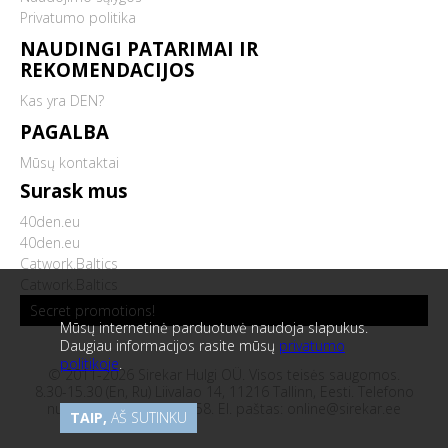
Privatumo politika
NAUDINGI PATARIMAI IR
REKOMENDACIJOS
Kas yra DEN?
PAGALBA
Mūsų kontaktai
Surask mus
40den.eu
40den.eu
Catwork.Baltics
Catwork.Baltics
Secret promotions!
Mūsų internetinė parduotuvė naudoja slapukus.
Daugiau informacijos rasite mūsų
privatumo
politikoje
.
© 2011-2026 Sirekar Hulgi OÜ. Visos teisės saugomos.
8.30-15.30 (En, Ru) Liivalao 14, 11216 Tallinn, Eesti. Telefono
numeris:
+372 5685 8458
. El. paštas:
online@sirekar.ee
TAIP,
AŠ SUTINKU