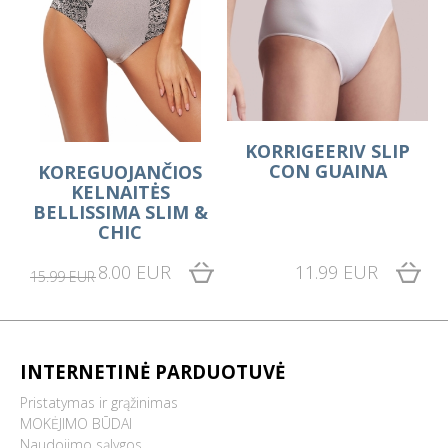
KORRIGEERIV SLIP
CON GUAINA
KOREGUOJANČIOS
KELNAITĖS
BELLISSIMA SLIM &
CHIC
8.00 EUR
11.99 EUR
15.99 EUR
INTERNETINĖ PARDUOTUVĖ
Pristatymas ir grąžinimas
MOKĖJIMO BŪDAI
Naudojimo sąlygos