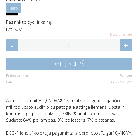
Pasirinkite dydį ir kainą:
L/XL
S/M
Dydžių lentelė
-
+
DĖTI Į KREPŠELĮ
Prekės ženklas
Pompea
EAN
8056777613750
Apatinės kelnaitės Q-NOVA®” iš minkšto regeneruojančio
mikropluošto audinio su patogia elastinga liemens juosta ir
kontrastinga pilka spalva. Q-SKIN ® antibakterinis įsiuvas.
Sudėtis: 84% poliamidas, 9% poliesteris, 7% elastanas.
ECO-Friendly“ kolekcija pagaminta iš perdirbto „Fulgar“ Q-NOVA