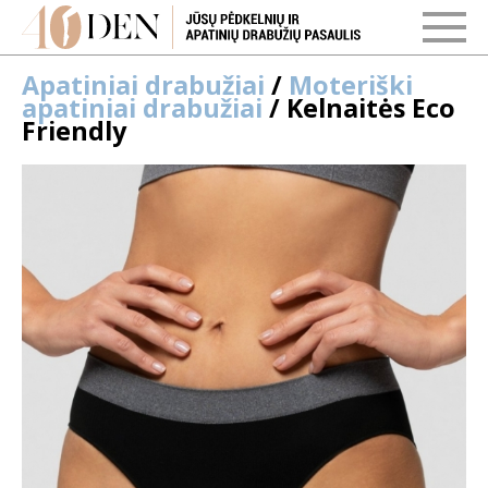
Apatiniai drabužiai
/
Moteriški
apatiniai drabužiai
/ Kelnaitės Eco
Friendly