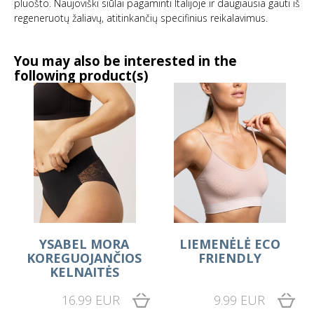
pluošto. Naujoviški siūlai pagaminti Italijoje ir daugiausia gauti iš
regeneruotų žaliavų, atitinkančių specifinius reikalavimus.
You may also be interested in the
following product(s)
YSABEL MORA
LIEMENĖLĖ ECO
KOREGUOJANČIOS
FRIENDLY
KELNAITĖS
16.99 EUR
9.99 EUR