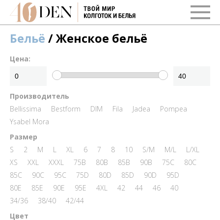
Бельё
/ Женское бельё
Цена:
Производитель
Bellissima
Bestform
DIM
Fila
Jadea
Pompea
Ysabel Mora
Размер
S
2
M
L
XL
6
7
8
10
S/M
M/L
L/XL
XS
XXL
XXXL
75B
80B
85B
90B
75C
80C
85C
90C
95C
75D
80D
85D
90D
95D
80E
85E
90E
95E
4XL
42
44
46
40
34/36
38/40
42/44
Цвет